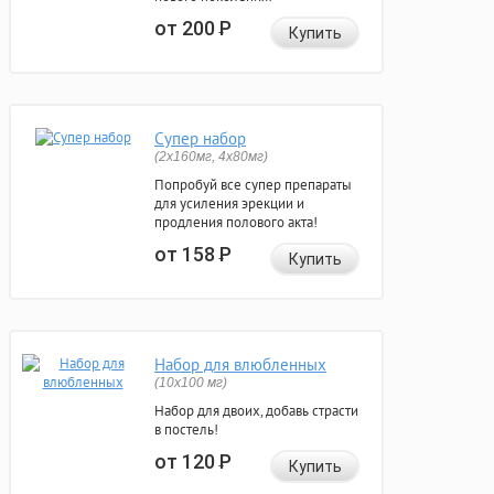
от 200
Р
Купить
Супер набор
(2х160мг, 4х80мг)
Попробуй все супер препараты
для усиления эрекции и
продления полового акта!
от 158
Р
Купить
Набор для влюбленных
(10х100 мг)
Набор для двоих, добавь страсти
в постель!
от 120
Р
Купить