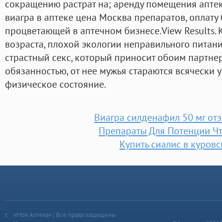
сокращению растрат на; аренду помещения аптек
виагра в аптеке цена Москва препаратов, оплату
процветающей в аптечном бизнесе.View Results. 
возраста, плохой экологии неправильного питан
страстный секс, который приносит обоим партне
обязанностью, от нее мужья стараются всячески у
физическое состояние.
Виагра силденафил 50 мг от
Препараты Для Потенции Ч
Купить сиалис в куров
«Моя Аптека» | Все права защищены