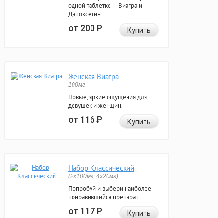
одной таблетке — Виагра и
Дапоксетин.
от 200
Р
Купить
Женская Виагра
100мг
Новые, яркие ощущения для
девушек и женщин.
от 116
Р
Купить
Набор Классический
(2x100мг, 4x20мг)
Попробуй и выбери наиболее
понравившийся препарат.
от 117
Р
Купить