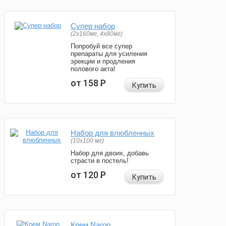
Супер набор
(2х160мг, 4х80мг)
Попробуй все супер
препараты для усиления
эрекции и продления
полового акта!
от 158
Р
Купить
Набор для влюбленных
(10х100 мг)
Набор для двоих, добавь
страсти в постель!
от 120
Р
Купить
Крем Naron