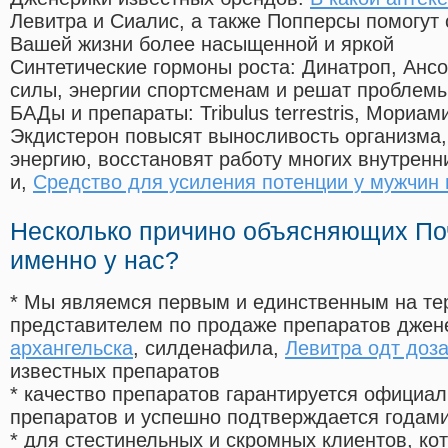
Левитра и Сиалис, а также Попперсы помогут
Вашей жизни более насыщенной и яркой
Синтетические гормоны роста
: Динатроп, Анс
силы, энергии спортсменам и решат проблем
БАДы и препараты:
Tribulus terrestris, Мориа
Экдистерон повысят выносливость организма,
энергию, восстановят работу многих внутренн
и,
Средство для усиления потенции у мужчин 
Несколько причино объясняющих По
именно у нас?
* Мы являемся первым и единственным на те
представителем по продаже препаратов дже
архангельска
, силденафила
,
Левитра одт доз
известных препаратов
* качество препаратов гарантируется офици
препаратов и успешно подтверждается годам
* для стестинельных и скромных клиентов, ко