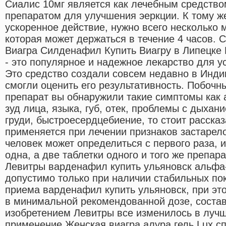
Сиалис 10мг является как лечебным средство
препаратом для улучшения эеркции. К тому же
ускоренное действие, нужно всего несколько м
которая может держаться в течение 4 часов. 
Виагра Силденафил Купить Виагру в Липецке
- это популярное и надежное лекарство для у
Это средство создали совсем недавно в Инди
смогли оценить его результативность. Побоч
препарат вы обнаружили такие симптомы как а
зуд лица, языка, губ, отек, проблемы с дыхан
груди, быстроесердцебиение, то стоит рассказ
применяется при лечении признаков застарел
человек может определиться с первого раза, и
одна, а две таблетки одного и того же препар
Левитры варденафил купить ульяновск альфа
допустимо только при наличии стабильных по
приема варденафил купить ульяновск, при эт
в минимальной рекомендованной дозе, состав
изобретением Левитры все изменилось в лучш
применение Женская виагра алура гель Lux сп