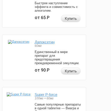
Быстрое наступление
эффекта и совместимость с
алкоголем.
от 65
Р
Купить
Дапоксетин
60мг
Единственный в мире
препарат для
предотвращения
преждевременной эякуляции.
от 90
Р
Купить
Super P-force
100мг + 60мг
Самые популярные препараты
в одной таблетке — Виагра и