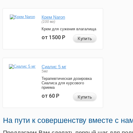
Крем Naron
(100 мг)
Крем для сужения влагалища
от 1500
Р
Купить
Сиалис 5 мг
5мг
Терапевтическая дозировка
Сиалиса для курсового
приема
от 60
Р
Купить
На пути к совершенству вместе с на
Предлагаем Вам сделать первый шаг для пол