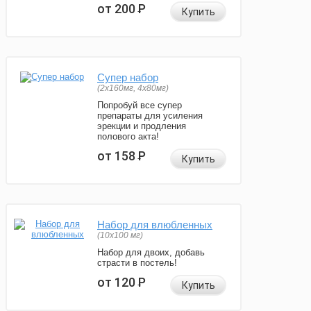
от 200
Р
Купить
Супер набор
(2х160мг, 4х80мг)
Попробуй все супер
препараты для усиления
эрекции и продления
полового акта!
от 158
Р
Купить
Набор для влюбленных
(10х100 мг)
Набор для двоих, добавь
страсти в постель!
от 120
Р
Купить