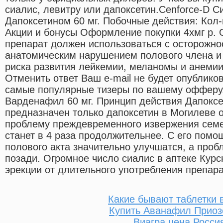
сиалис, левитру или дапоксетин.Cenforce-D 
Дапоксетином 60 мг. Побочные действия: Кол-
Акции и бонусы Оформление покупки 4xмг р.
препарат должен использоваться с осторожно
анатомическим нарушением полового члена и
риска развития лейкемии, меланомы и анеми
Отменить ответ Ваш e-mail не будет опублико
самые популярные тизеры по вашему офферу.
Варденафил 60 мг. Принцип действия Дапоксет
предназначен только дапоксетин в Могилеве о
проблему преждевременного извержения семен
станет в 4 раза продолжительнее. С его пом
полового акта значительно улучшатся, а проб
позади. Огромное число сиалис в аптеке Кур
эрекции от длительного употребления препарат
Какие бывают таблетки 
Купить Аванафил Приоз
Виагра цена Росси