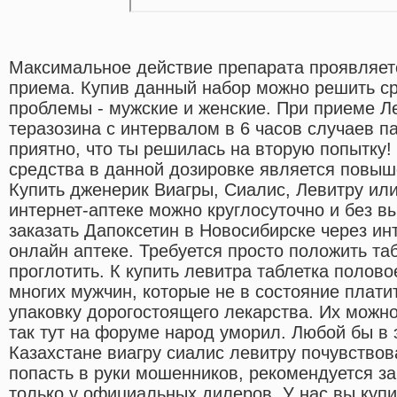
Максимальное действие препарата проявляетс
приема. Купив данный набор можно решить с
проблемы - мужские и женские. При приеме Ле
теразозина с интервалом в 6 часов случаев п
приятно, что ты решилась на вторую попытку
средства в данной дозировке является повыш
Купить дженерик Виагры, Сиалис, Левитру ил
интернет-аптеке можно круглосуточно и без 
заказать Дапоксетин в Новосибирске через и
онлайн аптеке. Требуется просто положить таб
проглотить. К купить левитра таблетка полов
многих мужчин, которые не в состояние плати
упаковку дорогостоящего лекарства. Их можно
так тут на форуме народ уморил. Любой бы в 
Казахстане виагру сиалис левитру почувствов
попасть в руки мошенников, рекомендуется з
только у официальных дилеров. У нас вы куп