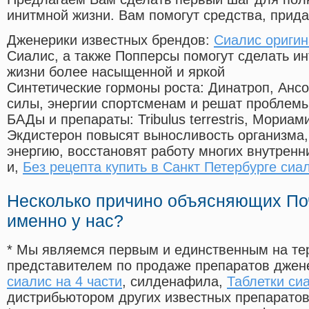
инитмной жизни. Вам помогут средства, прид
Дженерики известных брендов:
Сиалис оригин
Сиалис, а также Попперсы помогут сделать и
жизни более насыщенной и яркой
Синтетические гормоны роста
: Динатроп, Анс
силы, энергии спортсменам и решат проблем
БАДы и препараты:
Tribulus terrestris, Мориа
Экдистерон повысят выносливость организма,
энергию, восстановят работу многих внутренн
и,
Без рецепта купить в Санкт Петербурге сиа
Несколько причино объясняющих По
именно у нас?
* Мы являемся первым и единственным на те
представителем по продаже препаратов дже
сиалис на 4 части
, силденафила
,
Таблетки си
дистрибьютором других известных препарато