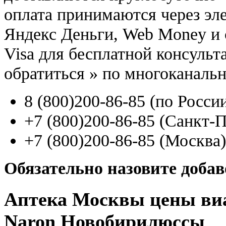
оплата принимаются через э
Яндекс Деньги, Web Money и с
Visa для бесплатной консуль
обратиться
»
по многоканаль
8
(800
)200-86-85
(
по Росси
+7
(800
)200-86-85
(
Санкт-П
+7
(800
)200-86-85
(
Москва)
Обязательно назовите доба
Аптека Москвы цены виа
Naron Новобирилюссы