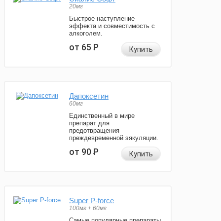
20мг
Быстрое наступление
эффекта и совместимость с
алкоголем.
от 65
Р
Купить
Дапоксетин
60мг
Единственный в мире
препарат для
предотвращения
преждевременной эякуляции.
от 90
Р
Купить
Super P-force
100мг + 60мг
Самые популярные препараты