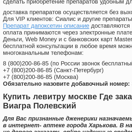
сделать приобретение препаратов удобным д
доставка препаратов осуществляется без вых
Для VIP клиентов: Сиалис и другие препараты
Препарат дапоксетин описание
доставляются 
оплата принимаются через электронные плат
Деньги, Web Money и с банковских карт Master
бесплатной консультации в любое время мож
многоканальным телефонам:
8
(800
)200-86-85
(
по России звонок бесплатны
+7
(800
)200-86-85
(
Санкт-Петербург)
+7
(800
)200-86-85
(
Москва)
Обязательно назовите добавочный номер: 
Купить левитру москве Где зак
Виагра Полевский
Для Вас признанные дженерики назначаем
в интернет- аптеке города Харькова. В 
не дорого заказать online надежные сре