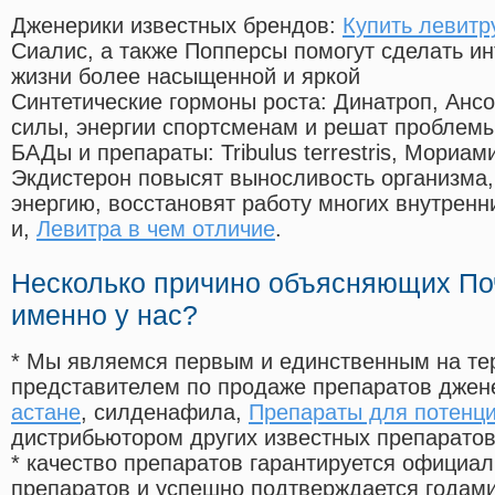
Дженерики известных брендов:
Купить левитр
Сиалис, а также Попперсы помогут сделать и
жизни более насыщенной и яркой
Синтетические гормоны роста
: Динатроп, Анс
силы, энергии спортсменам и решат проблем
БАДы и препараты:
Tribulus terrestris, Мориа
Экдистерон повысят выносливость организма,
энергию, восстановят работу многих внутренн
и,
Левитра в чем отличие
.
Несколько причино объясняющих По
именно у нас?
* Мы являемся первым и единственным на те
представителем по продаже препаратов дже
астане
, силденафила
,
Препараты для потенци
дистрибьютором других известных препарато
* качество препаратов гарантируется офици
препаратов и успешно подтверждается годам