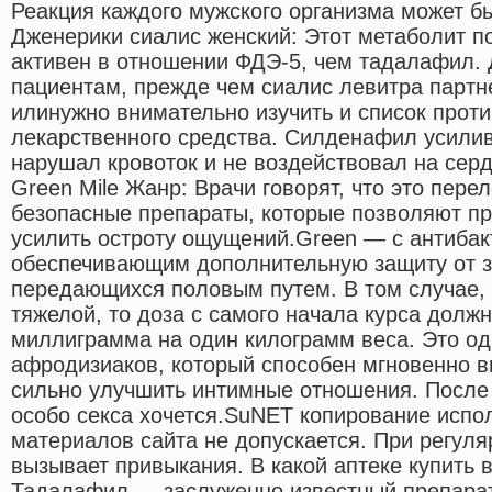
Реакция каждого мужского организма может бы
Дженерики сиалис женский: Этот метаболит п
активен в отношении ФДЭ-5, чем тадалафил. 
пациентам, прежде чем сиалис левитра партн
илинужно внимательно изучить и список проти
лекарственного средства. Силденафил усили
нарушал кровоток и не воздействовал на сер
Green Mile Жанр: Врачи говорят, что это пере
безопасные препараты, которые позволяют пр
усилить остроту ощущений.Green — с антиба
обеспечивающим дополнительную защиту от з
передающихся половым путем. В том случае, 
тяжелой, то доза с самого начала курса должн
миллиграмма на один килограмм веса. Это од
афродизиаков, который способен мгновенно в
сильно улучшить интимные отношения. После
особо секса хочется.SuNET копирование исп
материалов сайта не допускается. При регул
вызывает привыкания. В какой аптеке купить 
Тадалафил — заслуженно известный препарат