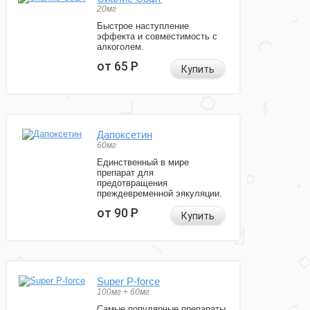
20мг
Быстрое наступление
эффекта и совместимость с
алкоголем.
от 65
Р
Купить
Дапоксетин
60мг
Единственный в мире
препарат для
предотвращения
преждевременной эякуляции.
от 90
Р
Купить
Super P-force
100мг + 60мг
Самые популярные препараты