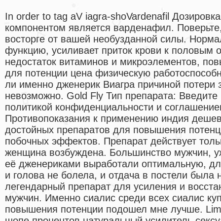
In order to tag aV iagra-shoVardenafil Дозир
компонентом является варденафил. Поверьте,
восторге от вашей необузданной силы. Норма
функцию, усиливает приток крови к половым 
недостаток витаминов и микроэлементов, по
для потенции цена физическую работоспособн
ли именно дженерик Виагра причиной потери 
невозможно. Gold Fly Тип препарата: Введит
политикой конфиденциальности и соглашение
Противопоказания к применению индия дешев
достойных препаратов для повышения потен
побочных эффектов. Препарат действует тольк
женщина возбуждена. Большинство мужчин, уж
её дженериками выработали оптимальную, для
и голова не болела, и отдача в постели была н
легендарный препарат для усиления и восста
мужчин. Именно сиалис среди всех сиалис куп
повышения потенции подошел мне лучше. Lima
шопе процентов натуральный усилитель сексу