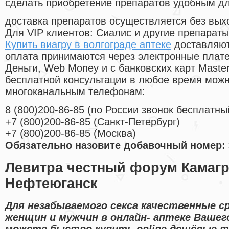
сделать приобретение препаратов удобным д
доставка препаратов осуществляется без вых
Для VIP клиентов: Сиалис и другие препараты
Купить виагру в волгограде аптеке
доставляют
оплата принимаются через электронные плат
Деньги, Web Money и с банковских карт Master
бесплатной консультации в любое время мож
многоканальным телефонам:
8
(800
)200-86-85
(
по России звонок бесплатны
+7
(800
)200-86-85
(
Санкт-Петербург)
+7
(800
)200-86-85
(
Москва)
Обязательно назовите добавочный номер: 
Левитра честный форум Камагр
Нефтеюганск
Для незабываемого секса качественные с
женщин и мужчин в онлайн- аптеке Вашего
можете быстро купить online дешёвые 