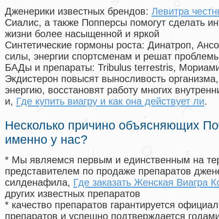
Дженерики известных брендов:
Левитра чест
Сиалис, а также Попперсы помогут сделать и
жизни более насыщенной и яркой
Синтетические гормоны роста
: Динатроп, Анс
силы, энергии спортсменам и решат проблем
БАДы и препараты:
Tribulus terrestris, Мориа
Экдистерон повысят выносливость организма,
энергию, восстановят работу многих внутренн
и,
Где купить виагру и как она действует ли
.
Несколько причино объясняющих По
именно у нас?
* Мы являемся первым и единственным на те
представителем по продаже препаратов дже
силденафила
,
Где заказать Женская Виагра 
других известных препаратов
* качество препаратов гарантируется офици
препаратов и успешно подтверждается годам