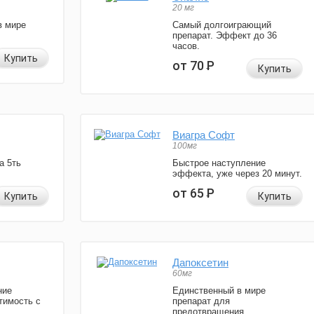
20 мг
в мире
Самый долгоиграющий
препарат. Эффект до 36
часов.
Купить
от 70
Р
Купить
Виагра Софт
100мг
а 5ть
Быстрое наступление
эффекта, уже через 20 минут.
от 65
Р
Купить
Купить
Дапоксетин
60мг
ние
Единственный в мире
тимость с
препарат для
предотвращения