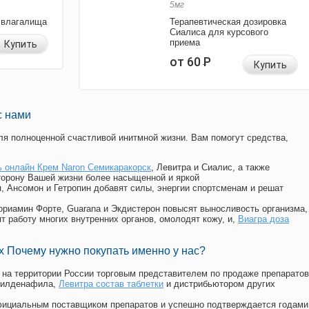
5мг
 влагалища
Терапевтическая дозировка
Сиалиса для курсового
приема
Купить
от 60
Р
Купить
с нами
я полноценной счастливой инитмной жизни. Вам помогут средства,
ь онлайн Крем Naron Семикаракорск
, Левитра и Сиалис, а также
торону Вашей жизни более насыщенной и яркой
п, Ансомон и Гетропин добавят силы, энергии спортсменам и решат
, Мориамин Форте, Guarana и Экдистерон повысят выносливость организма,
т работу многих внутренних органов, омолодят кожу, и,
Виагра доза
 Почему нужно покупать именно у нас?
на территории России торговым представителем по продаже препаратов
силденафила
,
Левитра состав таблетки
и дистрибьютором других
официальным поставщиком препаратов и успешно подтверждается годами