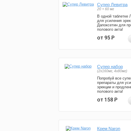
Супер Левитра
20 + 60 мг
В одной таблетке 
для усиления эрек
Дапоксетин для п
полового акта!
от 95
Р
Супер набор
(2х160мг, 4х80мг)
Попробуй все супе
препараты для ус
эрекции и продлен
полового акта!
от 158
Р
Крем Naron