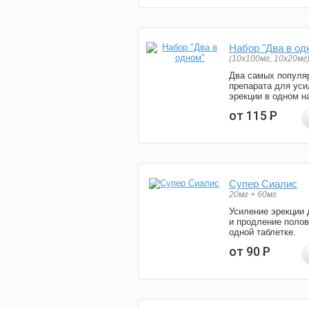
Набор "Два в од
(10x100мг, 10x20мг
Два самых популя
препарата для уси
эрекции в одном н
от 115
Р
Супер Сиалис
20мг + 60мг
Усиление эрекции 
и продление полов
одной таблетке.
от 90
Р