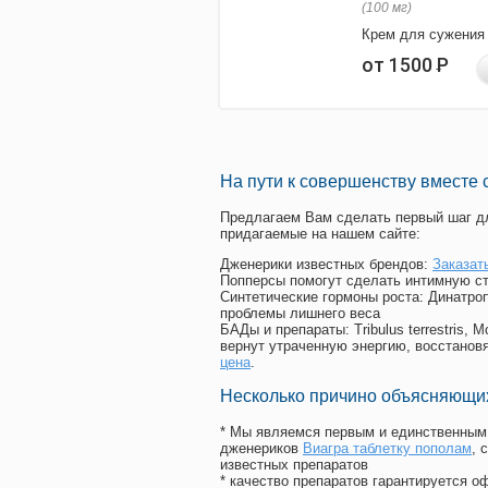
(100 мг)
Крем для сужения
от 1500
Р
На пути к совершенству вместе 
Предлагаем Вам сделать первый шаг дл
придагаемые на нашем сайте:
Дженерики известных брендов:
Заказат
Попперсы помогут сделать интимную с
Синтетические гормоны роста
: Динатро
проблемы лишнего веса
БАДы и препараты:
Tribulus terrestris
вернут утраченную энергию, восстановя
цена
.
Несколько причино объясняющих
* Мы являемся первым и единственным 
дженериков
Виагра таблетку пополам
, 
известных препаратов
* качество препаратов гарантируется 