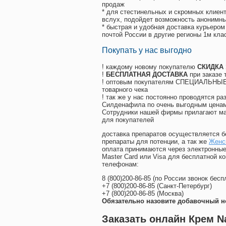
продаж
* для стестинельных и скромных клиент
вслух, подойдет возможность анонимны
* быстрая и удобная доставка курьером
почтой России в другие регионы 1м кла
Покупать у нас выгодно
! каждому новому покупателю
СКИДКА
!
БЕСПЛАТНАЯ ДОСТАВКА
при заказе 
! оптовым покупателям СПЕЦИАЛЬНЫЕ 
товарного чека
! так же у нас постоянно проводятся 
Силденафила по очень выгодным ценам
Cотрудники нашей фирмы прилагают ма
для покупателей
доставка препаратов осуществляется б
препараты для потенции, а так же
Женск
оплата принимаются через электронные
Master Card или Visa для бесплатной 
телефонам:
8
(800
)200-86-85
(
по России звонок бесп
+7
(800
)200-86-85
(
Санкт-Петербург)
+7
(800
)200-86-85
(
Москва)
Обязательно назовите добавочный н
Заказать онлайн Крем N