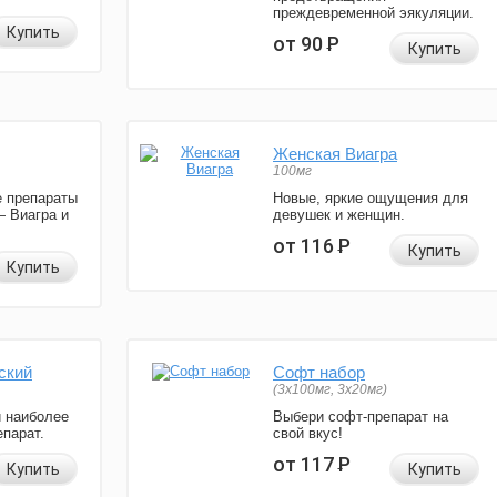
преждевременной эякуляции.
Купить
от 90
Р
Купить
Женская Виагра
100мг
 препараты
Новые, яркие ощущения для
— Виагра и
девушек и женщин.
от 116
Р
Купить
Купить
ский
Софт набор
(3x100мг, 3x20мг)
и наиболее
Выбери софт-препарат на
парат.
свой вкус!
от 117
Р
Купить
Купить