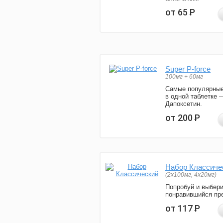
от 65
Р
Super P-force
100мг + 60мг
Самые популярные
в одной таблетке 
Дапоксетин.
от 200
Р
Набор Классиче
(2x100мг, 4x20мг)
Попробуй и выбер
понравившийся пре
от 117
Р