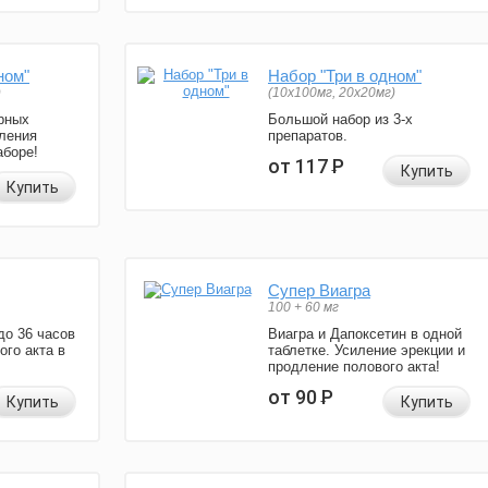
ном"
Набор "Три в одном"
)
(10x100мг, 20x20мг)
рных
Большой набор из 3-х
ления
препаратов.
аборе!
от 117
Р
Купить
Купить
Супер Виагра
100 + 60 мг
до 36 часов
Виагра и Дапоксетин в одной
ого акта в
таблетке. Усиление эрекции и
продление полового акта!
от 90
Р
Купить
Купить