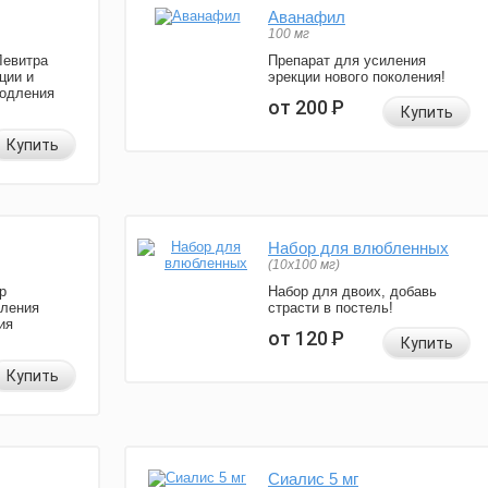
Аванафил
100 мг
Левитра
Препарат для усиления
ции и
эрекции нового поколения!
родления
от 200
Р
Купить
Купить
Набор для влюбленных
(10х100 мг)
р
Набор для двоих, добавь
иления
страсти в постель!
ия
от 120
Р
Купить
Купить
Сиалис 5 мг