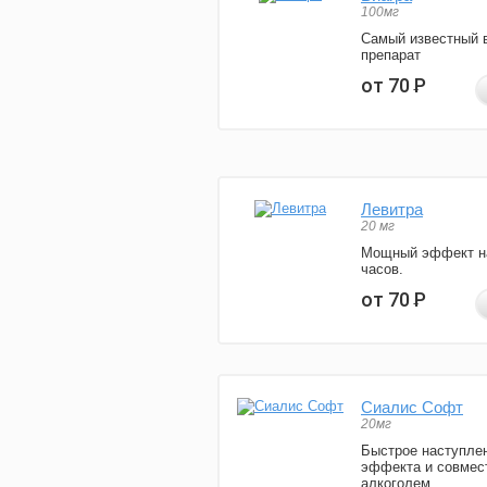
100мг
Самый известный 
препарат
от 70
Р
Левитра
20 мг
Мощный эффект н
часов.
от 70
Р
Сиалис Софт
20мг
Быстрое наступле
эффекта и совмес
алкоголем.