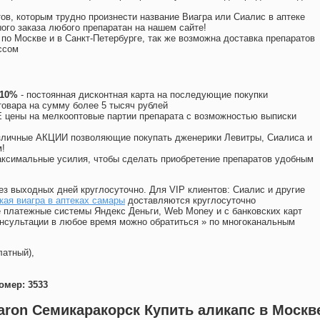
ов, которым трудно произнести название Виагра или Сиалис в аптеке
ого заказа любого препаратан на нашем сайте!
 по Москве и в Санкт-Петербурге, так же возможна доставка препаратов
ссом
 10%
- постоянная дисконтная карта на последующие покупки
товара на сумму более 5 тысяч рублей
цены на мелкооптовые партии препарата с возможностью выписки
различные АКЦИИ позволяющие покупать дженерики Левитры, Сиалиса и
!
ксимальные усилия, чтобы сделать приобретение препаратов удобным
ез выходных дней круглосуточно. Для VIP клиентов: Сиалис и другие
ая виагра в аптеках самары
доставляются круглосуточно
 платежные системы Яндекс Деньги, Web Money и с банковских карт
консультации в любое время можно обратиться
»
по многоканальным
латный),
омер: 3533
aron Семикаракорск Купить аликапс в Москв