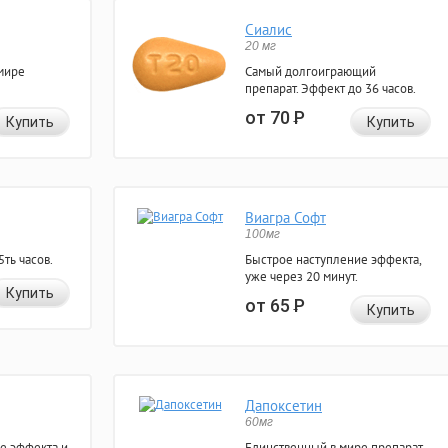
Сиалис
20 мг
мире
Самый долгоиграющий
препарат. Эффект до 36 часов.
от 70
Р
Купить
Купить
Виагра Софт
100мг
ть часов.
Быстрое наступление эффекта,
уже через 20 минут.
Купить
от 65
Р
Купить
Дапоксетин
60мг
е эффекта и
Единственный в мире препарат