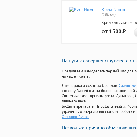
Крем Naron
(100 мг)
Крем для сужения в
от 1500
Р
На пути к совершенству вместе с 
Предлагаем Вам сделать первый шаг для п
на нашем сайте:
Дженерики известных брендов:
Сиалис дж
сторону Вашей жизни более насыщенной 
Синтетические гормоны роста
: Динатроп, 
лишнего веса
БАДы и препараты:
Tribulus terrestris, М
утраченную энергию, восстановят работу мн
Орехово-Зуево
.
Несколько причино объясняющих 