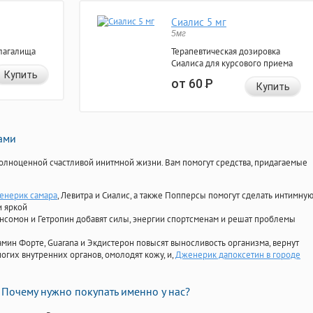
Сиалис 5 мг
5мг
лагалища
Терапевтическая дозировка
Сиалиса для курсового приема
Купить
от 60
Р
Купить
нами
олноценной счастливой инитмной жизни. Вам помогут средства, придагаемые
енерик самара
, Левитра и Сиалис, а также Попперсы помогут сделать интимну
и яркой
Ансомон и Гетропин добавят силы, энергии спортсменам и решат проблемы
ориамин Форте, Guarana и Экдистерон повысят выносливость организма, вернут
огих внутренних органов, омолодят кожу, и,
Дженерик дапоксетин в городе
Почему нужно покупать именно у нас?