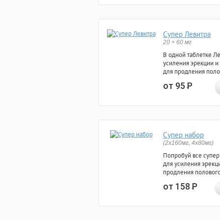
Супер Левитра
20 + 60 мг
В одной таблетке Л
усиления эрекции и
для продления поло
от 95
Р
Супер набор
(2х160мг, 4х80мг)
Попробуй все супер
для усиления эрекц
продления полового
от 158
Р