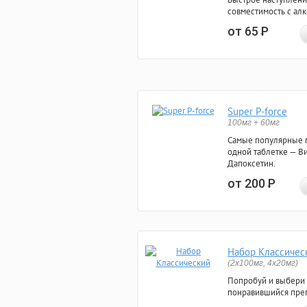
совместимость с ал
от 65
Р
Super P-force
100мг + 60мг
Самые популярные 
одной таблетке — Ви
Дапоксетин.
от 200
Р
Набор Классичес
(2x100мг, 4x20мг)
Попробуй и выбери
понравившийся преп