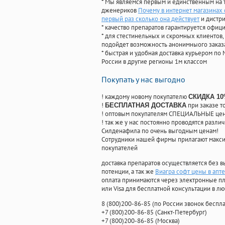
* Мы являемся первым и единственным на 
дженериков
Почему в интернет магазинах 
первый раз сколько она действует
и дистр
* качество препаратов гарантируется офи
* для стестинельных и скромных клиентов,
подойдет возможность анонимныого заказа
* быстрая и удобная доставка курьером по 
России в другие регионы 1м классом
Покупать у нас выгодно
! каждому новому покупателю
СКИДКА 1
!
при заказе т
БЕСПЛАТНАЯ ДОСТАВКА
! оптовым покупателям СПЕЦИАЛЬНЫЕ цены
! так же у нас постоянно проводятся раз
Силденафила по очень выгодным ценам!
Cотрудники нашей фирмы прилагают макси
покупателей
доставка препаратов осуществляется без в
потенции, а так же
Виагра софт цены в апт
оплата принимаются через электронные пл
или Visa для бесплатной консультации в л
8
(800
)200-86-85
(
по России звонок беспла
+7
(800
)200-86-85
(
Санкт-Петербург)
+7
(800
)200-86-85
(
Москва)