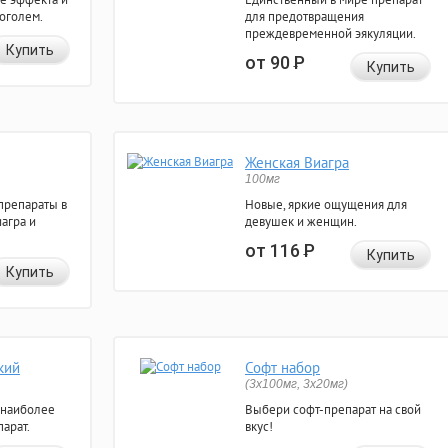
коголем.
для предотвращения
преждевременной эякуляции.
Купить
от 90
Р
Купить
Женская Виагра
100мг
препараты в
Новые, яркие ощущения для
агра и
девушек и женщин.
от 116
Р
Купить
Купить
кий
Софт набор
(3x100мг, 3x20мг)
 наиболее
Выбери софт-препарат на свой
арат.
вкус!