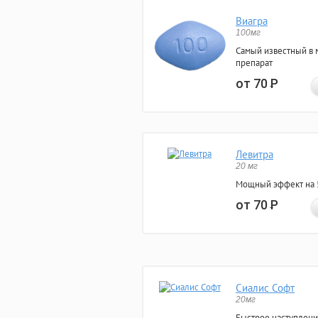
Виагра
100мг
Самый известный в 
препарат
от 70
Р
Левитра
20 мг
Мощный эффект на 5
от 70
Р
Сиалис Софт
20мг
Быстрое наступлени