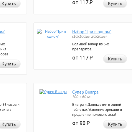
от 117
Р
Купить
Купить
ом"
Набор "Три в одном"
)
(10x100мг, 20x20мг)
ных
Большой набор из 3-х
ения
препаратов.
боре!
от 117
Р
Купить
Купить
Супер Виагра
100 + 60 мг
 36 часов и
Виагра и Дапоксетин в одной
 акта в
таблетке. Усиление эрекции и
продление полового акта!
от 90
Р
Купить
Купить