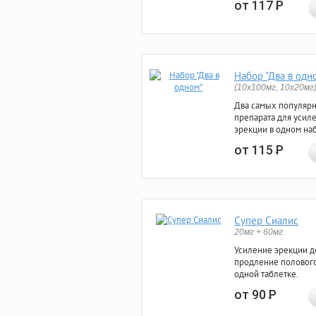
от 117
Р
Набор "Два в одн
(10x100мг, 10x20мг
Два самых популяр
препарата для усил
эрекции в одном на
от 115
Р
Супер Сиалис
20мг + 60мг
Усиление эрекции до
продление полового
одной таблетке.
от 90
Р