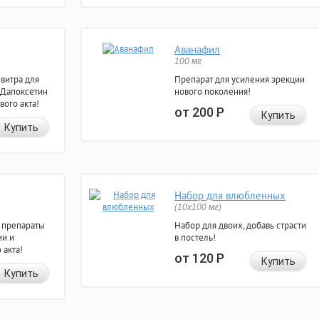
Аванафил
100 мг
евитра для
Препарат для усиления эрекции
 Дапоксетин
нового поколения!
вого акта!
от 200
Р
Купить
Купить
Набор для влюбленных
(10х100 мг)
 препараты
Набор для двоих, добавь страсти
ии и
в постель!
 акта!
от 120
Р
Купить
Купить