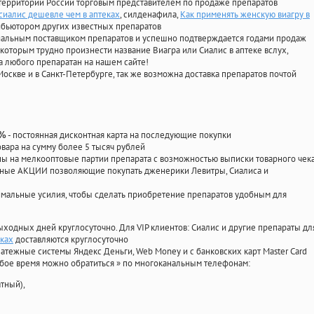
территории России торговым представителем по продаже препаратов
сиалис дешевле чем в аптеках
, силденафила
,
Как применять женскую виагру в
ибьютором других известных препаратов
циальным поставщиком препаратов и успешно подтверждается годами продаж
 которым трудно произнести название Виагра или Сиалис в аптеке вслух,
 любого препаратан на нашем сайте!
Москве и в Санкт-Петербурге, так же возможна доставка препаратов почтой
- постоянная дисконтная карта на последующие покупки
0%
овара на сумму более 5 тысяч рублей
 на мелкооптовые партии препарата с возможностью выписки товарного чек
личные АКЦИИ позволяющие покупать дженерики Левитры, Сиалиса и
мальные усилия, чтобы сделать приобретение препаратов удобным для
ыходных дней круглосуточно. Для VIP клиентов: Сиалис и другие препараты дл
еках
доставляются круглосуточно
атежные системы Яндекс Деньги, Web Money и с банковских карт Master Card
юбое время можно обратиться
»
по многоканальным телефонам:
тный),