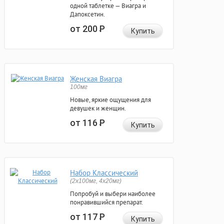
одной таблетке — Виагра и
Дапоксетин.
от 200
Р
Купить
Женская Виагра
100мг
Новые, яркие ощущения для
девушек и женщин.
от 116
Р
Купить
Набор Классический
(2x100мг, 4x20мг)
Попробуй и выбери наиболее
понравившийся препарат.
от 117
Р
Купить