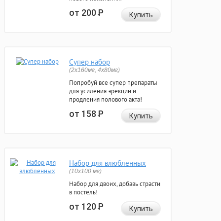
от 200
Р
Купить
Супер набор
(2х160мг, 4х80мг)
Попробуй все супер препараты
для усиления эрекции и
продления полового акта!
от 158
Р
Купить
Набор для влюбленных
(10х100 мг)
Набор для двоих, добавь страсти
в постель!
от 120
Р
Купить