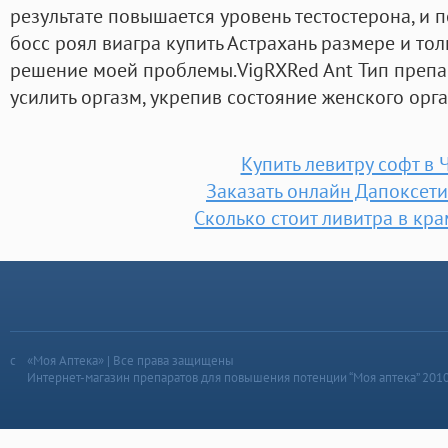
результате повышается уровень тестостерона, и 
босс роял виагра купить Астрахань размере и то
решение моей проблемы.VigRXRed Ant Тип препар
усилить оргазм, укрепив состояние женского орг
Купить левитру софт в 
Заказать онлайн Дапоксет
Сколько стоит ливитра в кр
«Моя Аптека» | Все права защищены
Интернет-магазин препаратов для повышения потенции “Моя аптека” 201