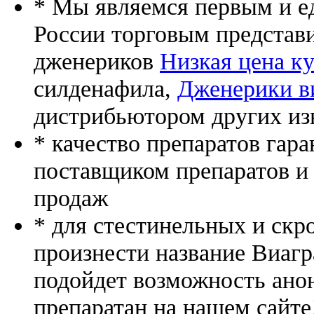
* Мы являемся первым и е
России торговым представ
дженериков
Низкая цена ку
силденафила
,
Дженерики в
дистрибьютором других из
* качество препаратов гар
поставщиком препаратов и
продаж
* для стестинельных и скр
произнести название Виагр
подойдет возможность ано
препаратан на нашем сайте