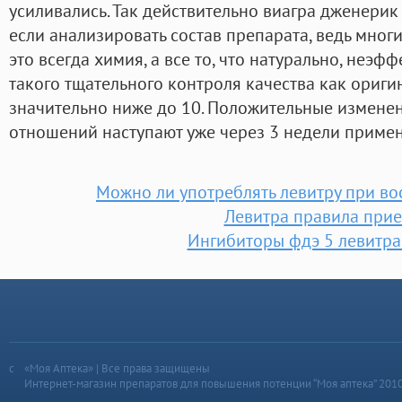
усиливались. Так действительно виагра дженерик 
если анализировать состав препарата, ведь мног
это всегда химия, а все то, что натурально, неэ
такого тщательного контроля качества как оригин
значительно ниже до 10. Положительные изменен
отношений наступают уже через 3 недели примен
Можно ли употреблять левитру при во
Левитра правила при
Ингибиторы фдэ 5 левитра
«Моя Аптека» | Все права защищены
Интернет-магазин препаратов для повышения потенции “Моя аптека” 201