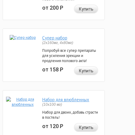
от 200
Р
Купить
Супер набор
(2х160мг, 4х80мг)
Попробуй все супер препараты
для усиления эрекции и
продления полового акта!
от 158
Р
Купить
Набор для влюбленных
(10х100 мг)
Набор для двоих, добавь страсти
в постель!
от 120
Р
Купить