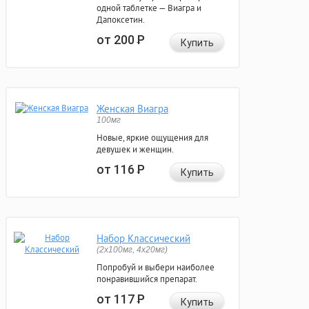
одной таблетке — Виагра и
Дапоксетин.
от 200
Р
Купить
Женская Виагра
100мг
Новые, яркие ощущения для
девушек и женщин.
от 116
Р
Купить
Набор Классический
(2x100мг, 4x20мг)
Попробуй и выбери наиболее
понравившийся препарат.
от 117
Р
Купить