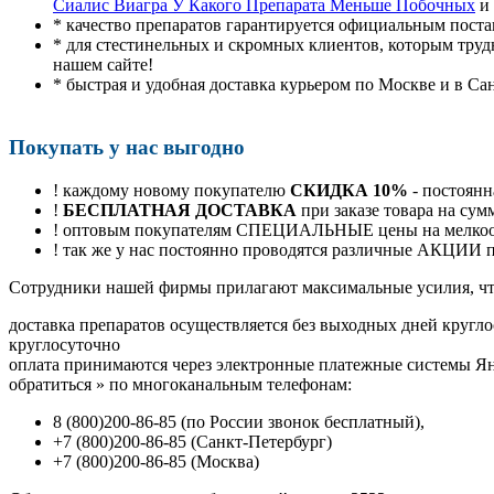
Сиалис Виагра У Какого Препарата Меньше Побочных
и 
* качество препаратов гарантируется официальным пост
* для стестинельных и скромных клиентов, которым труд
нашем сайте!
* быстрая и удобная доставка курьером по Москве и в Са
Покупать у нас выгодно
! каждому новому покупателю
СКИДКА 10%
- постоянн
!
БЕСПЛАТНАЯ ДОСТАВКА
при заказе товара на сум
! оптовым покупателям СПЕЦИАЛЬНЫЕ цены на мелкоопт
! так же у нас постоянно проводятся различные АКЦИИ
Cотрудники нашей фирмы прилагают максимальные усилия, чт
доставка препаратов осуществляется без выходных дней кругло
круглосуточно
оплата принимаются через электронные платежные системы Янд
обратиться
»
по многоканальным телефонам:
8
(800
)200-86-85
(
по России звонок бесплатный),
+7
(800
)200-86-85
(
Санкт-Петербург)
+7
(800
)200-86-85
(
Москва)