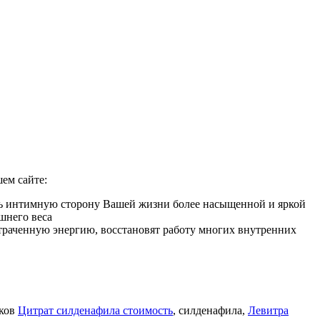
ем сайте:
ать интимную сторону Вашей жизни более насыщенной и яркой
шнего веса
 утраченную энергию, восстановят работу многих внутренних
иков
Цитрат силденафила стоимость
, силденафила
,
Левитра