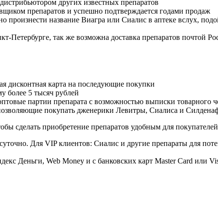
дистрибьютором других известных препаратов
авщиком препаратов и успешно подтверждается годами продаж
но произнести название Виагра или Сиалис в аптеке вслух, под
нкт-Петербурге, так же возможна доставка препаратов почтой Ро
ая дисконтная карта на последующие покупки
му более 5 тысяч рублей
овые партии препарата с возможностью выписки товарного ч
 позволяющие покупать дженерики Левитры, Сиалиса и Силдена
обы сделать приобретение препаратов удобным для покупателей
суточно. Для VIP клиентов: Сиалис и другие препараты для поте
екс Деньги, Web Money и с банковских карт Master Card или Vi