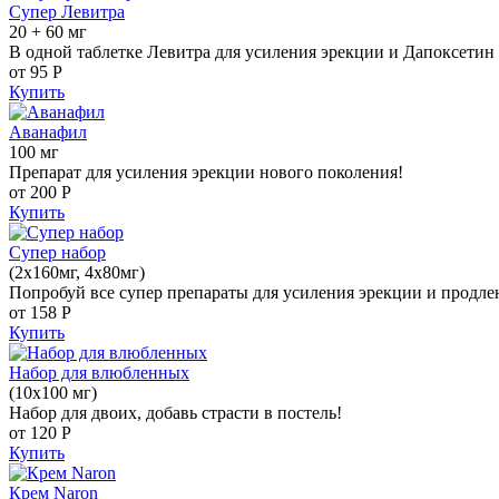
Супер Левитра
20 + 60 мг
В одной таблетке Левитра для усиления эрекции и Дапоксетин 
от 95
Р
Купить
Аванафил
100 мг
Препарат для усиления эрекции нового поколения!
от 200
Р
Купить
Супер набор
(2х160мг, 4х80мг)
Попробуй все супер препараты для усиления эрекции и продле
от 158
Р
Купить
Набор для влюбленных
(10х100 мг)
Набор для двоих, добавь страсти в постель!
от 120
Р
Купить
Крем Naron