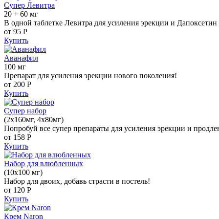
Супер Левитра
20 + 60 мг
В одной таблетке Левитра для усиления эрекции и Дапоксетин 
от 95
Р
Купить
Аванафил
100 мг
Препарат для усиления эрекции нового поколения!
от 200
Р
Купить
Супер набор
(2х160мг, 4х80мг)
Попробуй все супер препараты для усиления эрекции и продле
от 158
Р
Купить
Набор для влюбленных
(10х100 мг)
Набор для двоих, добавь страсти в постель!
от 120
Р
Купить
Крем Naron