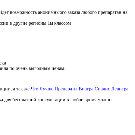
ойдет возможность анонимныого заказа любого препаратан на
ссии в другие регионы 1м классом
ека
фила по очень выгодным ценам!
нции, а так же
Что Лучше Препараты Виагра Сиалис Левитра
sa для бесплатной консультации в любое время можно