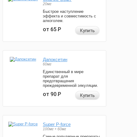
20мг
Быстрое наступление
эффекта и совместимость с
алкоголем.
от 65
Р
Купить
Дапоксетин
60мг
Единственный в мире
препарат для
предотвращения
преждевременной эякуляции.
от 90
Р
Купить
Super P-force
100мг + 60мг
Самые популярные препараты