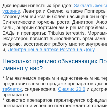
Дженерики известных брендов:
Заказать женс
украине
, Левитра и Сиалис, а также Попперс
сторону Вашей жизни более насыщенной и яр
Синтетические гормоны роста
: Динатроп, Анс
силы, энергии спортсменам и решат проблем
БАДы и препараты:
Tribulus terrestris, Мориа
Экдистерон повысят выносливость организма,
энергию, восстановят работу многих внутренн
и,
Левитра цена в аптеке Ростов-на-Дону
.
Несколько причино объясняющих По
именно у нас?
* Мы являемся первым и единственным на те
представителем по продаже препаратов дже
таблеток
, силденафила
,
Сиалис 20 8
и дистри
препаратов
* качество препаратов гарантируется офици
препаратов и успешно подтверждается годам