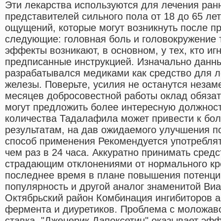
Эти лекарства используются для лечения ран
представителей сильного пола от 18 до 65 ле
ощущений, которые могут возникнуть после п
следующие: головная боль и головокружение
эффекты возникают, в основном, у тех, кто иг
предписанные инструкцией. Изначально данн
разрабатывался медиками как средство для л
железы. Поверьте, усилия не останутся незам
месяцев добросовестной работы оклад обязат
могут предложить более интересную должнос
количества Тадалафила может привести к бо
результатам, на дав ожидаемого улучшения п
способ применения Рекомендуется употреблят
чем раз в 24 часа. Аккуратно принимать сред
страдающим отклонениями от нормального кр
последнее время в плане повышения потенци
популярность и другой аналог знаменитой Ви
Октябрьский район Комбинация ингибиторов 
фермента и диуретиков. Проблема с моложаво
ставка. "Дженерик Дапоксетин" оказывает эф