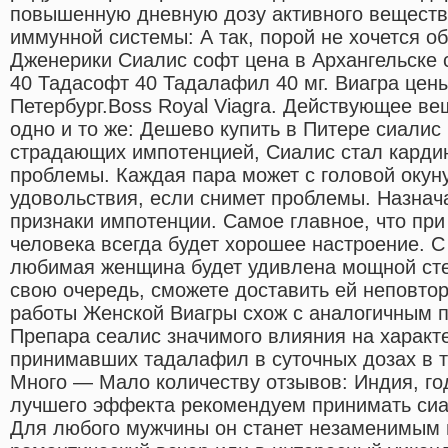
повышенную дневную дозу активного веществ
иммунной системы: А так, порой не хочется о
Дженерики Сиалис софт цена в Архангельске с
40 Тадасофт 40 Тадалафил 40 мг. Виагра цены
Петербург.Boss Royal Viagra. Действующее ве
одно и то же: Дешево купить в Питере сиалис
страдающих импотенцией, Сиалис стал кард
проблемы. Каждая пара может с головой окун
удовольствия, если снимет проблемы. Назнача
признаки импотенции. Самое главное, что при
человека всегда будет хорошее настроение. С
любимая женщина будет удивлена мощной степ
свою очередь, сможете доставить ей неповт
работы Женской Виагры схож с аналогичным 
Препара сеалис значимого влияния на характ
принимавших тадалафил в суточных дозах в т
Много — Мало количеству отзывов: Индия, го
лучшего эффекта рекомендуем принимать сиал
Для любого мужчины он станет незаменимым 