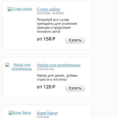
Супер набор
(2х160мг, 4х80мг)
Попробуй все супер
препараты для усиления
эрекции и продления
полового акта!
от 158
Р
Купить
Набор для влюбленных
(10х100 мг)
Набор для двоих, добавь
страсти в постель!
от 120
Р
Купить
Крем Naron
(100 мг)