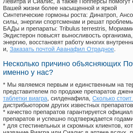
Левитра и Сиалис, а также Попперсы помогут
Вашей жизни более насыщенной и яркой
Синтетические гормоны роста
: Динатроп, Анс
силы, энергии спортсменам и решат проблем
БАДы и препараты:
Tribulus terrestris, Мориа
Экдистерон повысят выносливость организма,
энергию, восстановят работу многих внутренн
и,
Заказать почтой Аванафил Отрадное
.
Несколько причино объясняющих По
именно у нас?
* Мы являемся первым и единственным на те
представителем по продаже препаратов дже
таблетки виагра
, силденафила
,
Сколько стоит
дистрибьютором других известных препарато
* качество препаратов гарантируется офици
препаратов и успешно подтверждается годам
* для стестинельных и скромных клиентов, ко
название Виагра или Сиалис в аптеке вслух, 