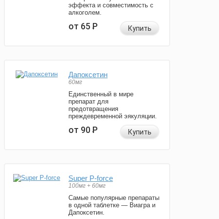
эффекта и совместимость с
алкоголем.
от 65
Р
Купить
Дапоксетин
60мг
Единственный в мире
препарат для
предотвращения
преждевременной эякуляции.
от 90
Р
Купить
Super P-force
100мг + 60мг
Самые популярные препараты
в одной таблетке — Виагра и
Дапоксетин.