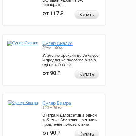
Большой набор из 3-х
препаратов.
от 117
Р
Купить
Супер Сиалис
20мг + 60мг
Усиление эрекции до 36 часов
и продление полового акта в
одной таблетке.
от 90
Р
Купить
Супер Виагра
100 + 60 мг
Виагра и Дапоксетин в одной
таблетке. Усиление эрекции и
продление полового акта!
от 90
Р
Купить