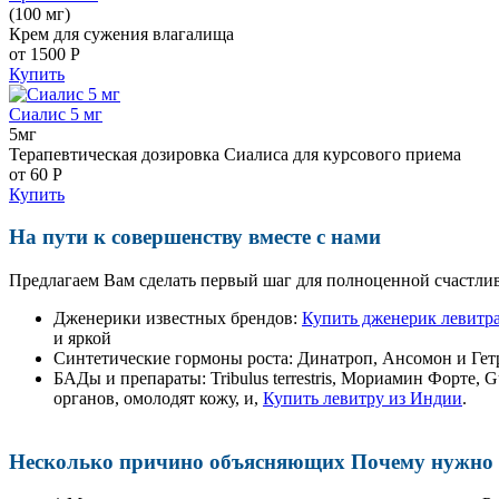
(100 мг)
Крем для сужения влагалища
от 1500
Р
Купить
Сиалис 5 мг
5мг
Терапевтическая дозировка Сиалиса для курсового приема
от 60
Р
Купить
На пути к совершенству вместе с нами
Предлагаем Вам сделать первый шаг для полноценной счастлив
Дженерики известных брендов:
Купить дженерик левитра
и яркой
Синтетические гормоны роста
: Динатроп, Ансомон и Гет
БАДы и препараты:
Tribulus terrestris, Мориамин Форте
органов, омолодят кожу, и,
Купить левитру из Индии
.
Несколько причино объясняющих Почему нужно п