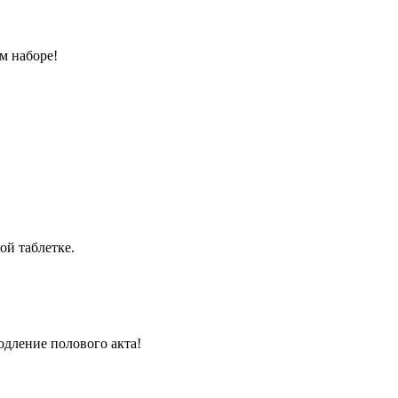
м наборе!
ой таблетке.
одление полового акта!