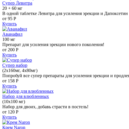
Супер Левитра
20 + 60 мг
В одной таблетке Левитра для усиления эрекции и Дапоксетин 
от 95
Р
Купить
Аванафил
100 мг
Препарат для усиления эрекции нового поколения!
от 200
Р
Купить
Супер набор
(2х160мг, 4х80мг)
Попробуй все супер препараты для усиления эрекции и продле
от 158
Р
Купить
Набор для влюбленных
(10х100 мг)
Набор для двоих, добавь страсти в постель!
от 120
Р
Купить
Крем Naron