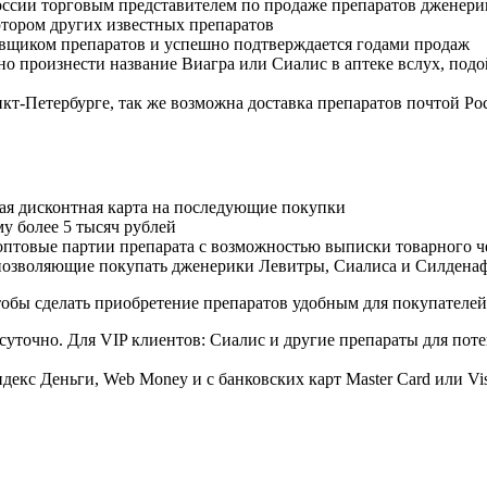
оссии торговым представителем по продаже препаратов дженер
тором других известных препаратов
авщиком препаратов и успешно подтверждается годами продаж
но произнести название Виагра или Сиалис в аптеке вслух, под
нкт-Петербурге, так же возможна доставка препаратов почтой Ро
ая дисконтная карта на последующие покупки
му более 5 тысяч рублей
овые партии препарата с возможностью выписки товарного ч
 позволяющие покупать дженерики Левитры, Сиалиса и Силдена
обы сделать приобретение препаратов удобным для покупателей
суточно. Для VIP клиентов: Сиалис и другие препараты для поте
екс Деньги, Web Money и с банковских карт Master Card или Vi