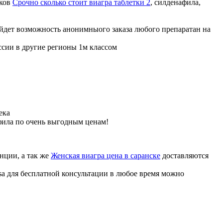
иков
Срочно сколько стоит виагра таблетки 2
, силденафила
,
ойдет возможность анонимныого заказа любого препаратан на
ссии в другие регионы 1м классом
ека
фила по очень выгодным ценам!
нции, а так же
Женская виагра цена в саранске
доставляются
sa для бесплатной консультации в любое время можно