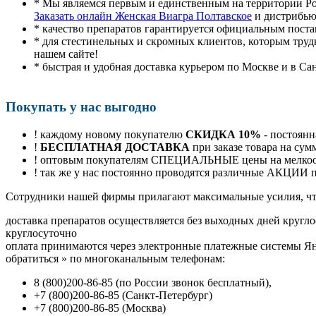
* Мы являемся первым и единственным на территории Р
Заказать онлайн Женская Виагра Полтавское
и дистрибью
* качество препаратов гарантируется официальным пост
* для стестинельных и скромных клиентов, которым труд
нашем сайте!
* быстрая и удобная доставка курьером по Москве и в Са
Покупать у нас выгодно
! каждому новому покупателю
СКИДКА 10%
- постоянн
!
БЕСПЛАТНАЯ ДОСТАВКА
при заказе товара на сум
! оптовым покупателям СПЕЦИАЛЬНЫЕ цены на мелкоопт
! так же у нас постоянно проводятся различные АКЦИИ
Cотрудники нашей фирмы прилагают максимальные усилия, чт
доставка препаратов осуществляется без выходных дней кругло
круглосуточно
оплата принимаются через электронные платежные системы Янд
обратиться
»
по многоканальным телефонам:
8
(800
)200-86-85
(
по России звонок бесплатный),
+7
(800
)200-86-85
(
Санкт-Петербург)
+7
(800
)200-86-85
(
Москва)