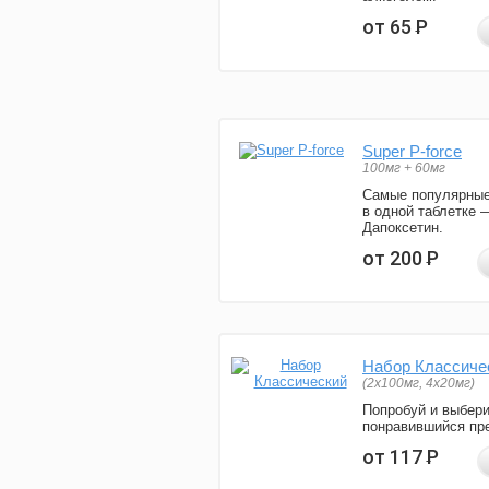
от 65
Р
Super P-force
100мг + 60мг
Самые популярные
в одной таблетке 
Дапоксетин.
от 200
Р
Набор Классиче
(2x100мг, 4x20мг)
Попробуй и выбер
понравившийся пре
от 117
Р