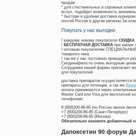
продаж
* для стестинельных и скромных клиент
вслух, подойдет возможность анонимны
* быстрая и удобная доставка курьером
почтой России в другие регионы 1м кла
Покупать у нас выгодно
! каждому новому покупателю
СКИДКА
!
БЕСПЛАТНАЯ ДОСТАВКА
при заказе 
! оптовым покупателям СПЕЦИАЛЬНЫЕ 
товарного чека
! так же у нас постоянно проводятся 
Силденафила по очень выгодным ценам
Cотрудники нашей фирмы прилагают ма
для покупателей
доставка препаратов осуществляется б
препараты для потенции, а так же
Джен
оплата принимаются через электронные
Master Card или Visa для бесплатной 
телефонам:
8
(800
)200-86-85
(
по России звонок бесп
+7
(800
)200-86-85
(
Санкт-Петербург)
+7
(800
)200-86-85
(
Москва)
Обязательно назовите добавочный н
Дапоксетин 90 форум Да