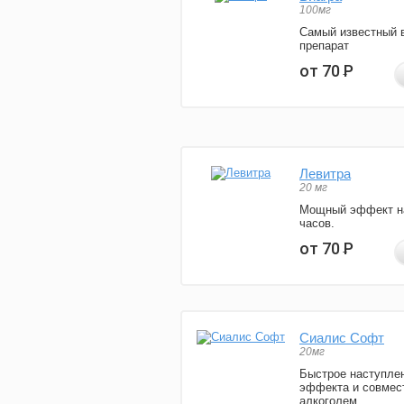
100мг
Самый известный 
препарат
от 70
Р
Левитра
20 мг
Мощный эффект н
часов.
от 70
Р
Сиалис Софт
20мг
Быстрое наступле
эффекта и совмес
алкоголем.