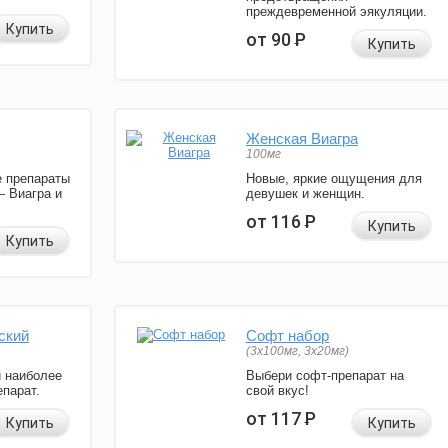
преждевременной эякуляции.
Купить
от 90
Р
Купить
Женская Виагра
100мг
 препараты
Новые, яркие ощущения для
— Виагра и
девушек и женщин.
от 116
Р
Купить
Купить
ский
Софт набор
(3x100мг, 3x20мг)
и наиболее
Выбери софт-препарат на
парат.
свой вкус!
от 117
Р
Купить
Купить