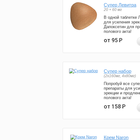
Супер Левитра
20 + 60 мг
В одной таблетке 
для усиления эрек
Дапоксетин для п
полового акта!
от 95
Р
Супер набор
(2х160мг, 4х80мг)
Попробуй все супе
препараты для ус
эрекции и продлен
полового акта!
от 158
Р
Крем Naron