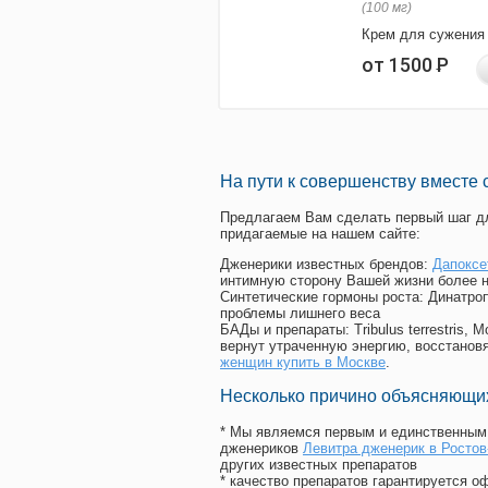
(100 мг)
Крем для сужения
от 1500
Р
На пути к совершенству вместе 
Предлагаем Вам сделать первый шаг дл
придагаемые на нашем сайте:
Дженерики известных брендов:
Дапоксе
интимную сторону Вашей жизни более 
Синтетические гормоны роста
: Динатро
проблемы лишнего веса
БАДы и препараты:
Tribulus terrestris
вернут утраченную энергию, восстановя
женщин купить в Москве
.
Несколько причино объясняющих
* Мы являемся первым и единственным 
дженериков
Левитра дженерик в Ростов
других известных препаратов
* качество препаратов гарантируется 