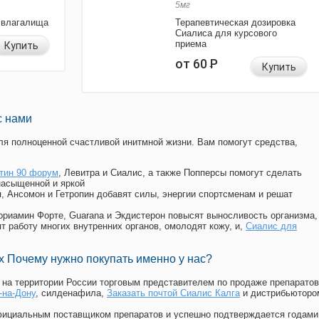
5мг
 влагалища
Терапевтическая дозировка
Сиалиса для курсового
приема
Купить
от 60
Р
Купить
с нами
я полноценной счастливой инитмной жизни. Вам помогут средства,
тин 90 форум
, Левитра и Сиалис, а также Попперсы помогут сделать
насыщенной и яркой
п, Ансомон и Гетропин добавят силы, энергии спортсменам и решат
, Мориамин Форте, Guarana и Экдистерон повысят выносливость организма,
т работу многих внутренних органов, омолодят кожу, и,
Сиалис для
 Почему нужно покупать именно у нас?
на территории России торговым представителем по продаже препаратов
-на-Дону
, силденафила
,
Заказать почтой Сиалис Калга
и дистрибьюторо
официальным поставщиком препаратов и успешно подтверждается годами