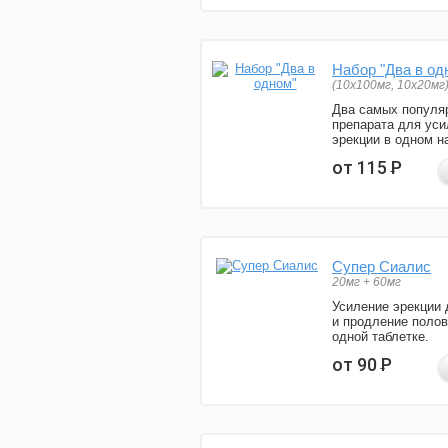
Набор "Два в од
(10x100мг, 10x20мг
Два самых популя
препарата для уси
эрекции в одном н
от 115
Р
Супер Сиалис
20мг + 60мг
Усиление эрекции 
и продление полов
одной таблетке.
от 90
Р