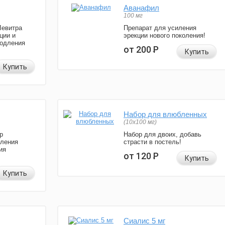
Аванафил
100 мг
Левитра
Препарат для усиления
ции и
эрекции нового поколения!
родления
от 200
Р
Купить
Купить
Набор для влюбленных
(10х100 мг)
р
Набор для двоих, добавь
иления
страсти в постель!
ия
от 120
Р
Купить
Купить
Сиалис 5 мг