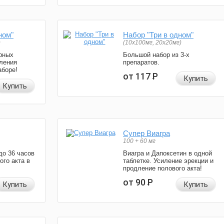
ном"
Набор "Три в одном"
)
(10x100мг, 20x20мг)
рных
Большой набор из 3-х
ления
препаратов.
аборе!
от 117
Р
Купить
Купить
Супер Виагра
100 + 60 мг
до 36 часов
Виагра и Дапоксетин в одной
ого акта в
таблетке. Усиление эрекции и
продление полового акта!
от 90
Р
Купить
Купить