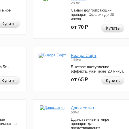
20 мг
в мире
Самый долгоиграющий
препарат. Эффект до 36
часов.
Купить
от 70
Р
Купить
Виагра Софт
100мг
а 5ть
Быстрое наступление
эффекта, уже через 20 минут.
от 65
Р
Купить
Купить
Дапоксетин
60мг
ние
Единственный в мире
тимость с
препарат для
предотвращения