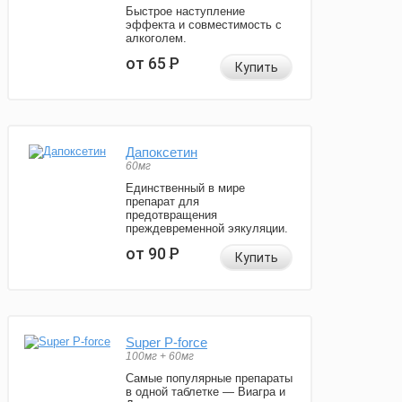
Быстрое наступление
эффекта и совместимость с
алкоголем.
от 65
Р
Купить
Дапоксетин
60мг
Единственный в мире
препарат для
предотвращения
преждевременной эякуляции.
от 90
Р
Купить
Super P-force
100мг + 60мг
Самые популярные препараты
в одной таблетке — Виагра и