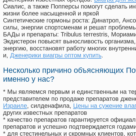
Сиалис, а также Попперсы помогут сделать и
жизни более насыщенной и яркой
Синтетические гормоны роста
: Динатроп, Анс
силы, энергии спортсменам и решат проблем
БАДы и препараты:
Tribulus terrestris, Мориа
Экдистерон повысят выносливость организма,
энергию, восстановят работу многих внутренн
и,
Дженерики виагры оптом купить
.
Несколько причино объясняющих По
именно у нас?
* Мы являемся первым и единственным на те
представителем по продаже препаратов дже
Израиле
, силденафила
,
Цены на сужение вла
других известных препаратов
* качество препаратов гарантируется офици
препаратов и успешно подтверждается годам
* для стестинельных и скромных клиентов, ко