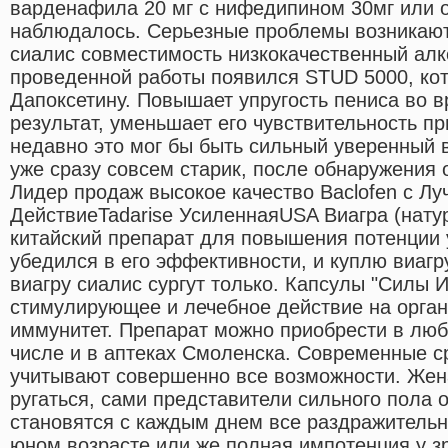
варденафила 20 мг с нифедипином 30мг или о
наблюдалось. Серьезные проблемы возникают,
сиалис совместимость низкокачественный алко
проведенной работы появился STUD 5000, ко
Дапоксетину. Повышает упругость пениса во в
результат, уменьшает его чувствительность пр
недавно это мог бы быть сильный уверенный 
уже сразу совсем старик, после обнаружения 
Лидер продаж высокое качество Baclofen с Лу
ДействиеTadarise УсиленнаяUSA Виагра (нат
китайский препарат для повышения потенции у
убедился в его эффективности, и куплю виагр
виагру сиалис сургут только. Капсулы "Силы
стимулирующее и лечебное действие на орган
иммунитет. Препарат можно приобрести в любо
числе и в аптеках Смоленска. Современные с
учитывают совершенно все возможности. Жен
ругаться, сами представители сильного пола 
становятся с каждым днем все раздражитель
юном возрасте или же полная импотенция у з