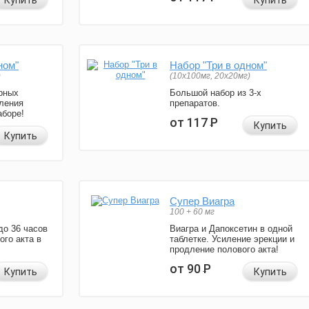
Купить
Купить
ном"
Набор "Три в одном"
)
(10x100мг, 20x20мг)
рных
Большой набор из 3-х
ления
препаратов.
аборе!
от 117
Р
Купить
Купить
Супер Виагра
100 + 60 мг
до 36 часов
Виагра и Дапоксетин в одной
ого акта в
таблетке. Усиление эрекции и
продление полового акта!
от 90
Р
Купить
Купить