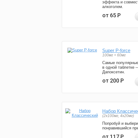
эффекта и совмес
алкоголем.
от 65
Р
Super P-force
100мг + 60мг
Самые популярные
в одной таблетке 
Дапоксетин.
от 200
Р
Набор Классиче
(2x100мг, 4x20мг)
Попробуй и выбер
понравившийся пре
от 117
Р