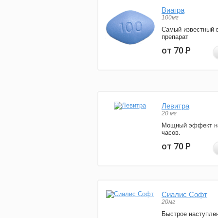
Виагра
100мг
Самый известный 
препарат
от 70
Р
Левитра
20 мг
Мощный эффект н
часов.
от 70
Р
Сиалис Софт
20мг
Быстрое наступле