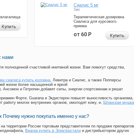
Сиалис 5 мг
5мг
 влагалища
Терапевтическая дозировка
Сиалиса для курсового
приема
Купить
от 60
Р
Купить
с нами
я полноценной счастливой инитмной жизни. Вам помогут средства,
ки сиалиса купить коломна
, Левитра и Сиалис, а также Попперсы
ей жизни более насыщенной и яркой
п, Ансомон и Гетропин добавят силы, энергии спортсменам и решат
, Мориамин Форте, Guarana и Экдистерон повысят выносливость организма,
т работу многих внутренних органов, омолодят кожу, и,
Шпанская мушка
 Почему нужно покупать именно у нас?
на территории России торговым представителем по продаже препаратов
силденафила
,
Виагра купить в Электростали
и дистрибьютором других