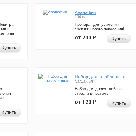
Аванафил
100 мг
Левитра
Препарат для усиления
ции и
эрекции нового поколения!
родления
от 200
Р
Купить
Купить
Набор для влюбленных
(10х100 мг)
р
Набор для двоих, добавь
иления
страсти в постель!
ия
от 120
Р
Купить
Купить