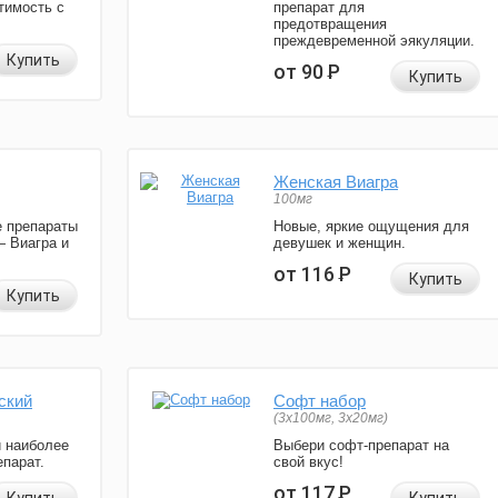
тимость с
препарат для
предотвращения
преждевременной эякуляции.
Купить
от 90
Р
Купить
Женская Виагра
100мг
 препараты
Новые, яркие ощущения для
— Виагра и
девушек и женщин.
от 116
Р
Купить
Купить
ский
Софт набор
(3x100мг, 3x20мг)
и наиболее
Выбери софт-препарат на
парат.
свой вкус!
от 117
Р