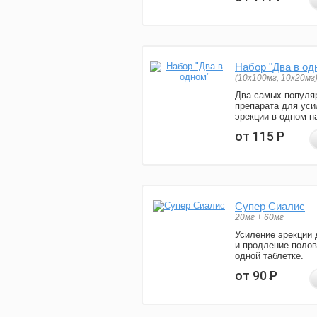
Набор "Два в од
(10x100мг, 10x20мг
Два самых популя
препарата для уси
эрекции в одном н
от 115
Р
Супер Сиалис
20мг + 60мг
Усиление эрекции 
и продление полов
одной таблетке.
от 90
Р