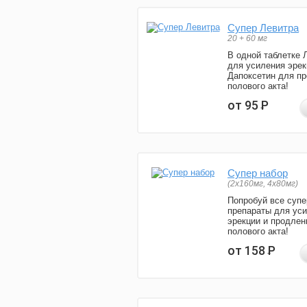
Супер Левитра
20 + 60 мг
В одной таблетке 
для усиления эрек
Дапоксетин для п
полового акта!
от 95
Р
Супер набор
(2х160мг, 4х80мг)
Попробуй все супе
препараты для ус
эрекции и продлен
полового акта!
от 158
Р