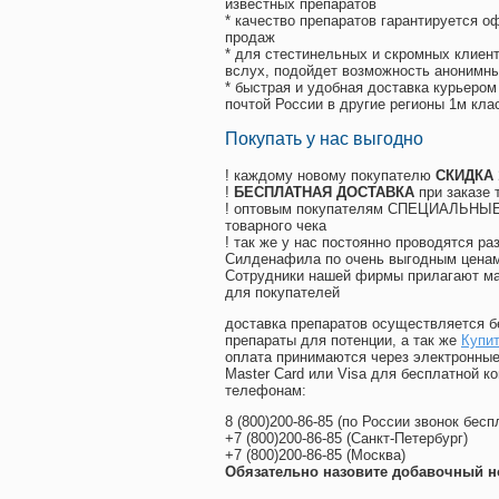
известных препаратов
* качество препаратов гарантируется 
продаж
* для стестинельных и скромных клиент
вслух, подойдет возможность анонимны
* быстрая и удобная доставка курьером
почтой России в другие регионы 1м кла
Покупать у нас выгодно
! каждому новому покупателю
СКИДКА
!
БЕСПЛАТНАЯ ДОСТАВКА
при заказе 
! оптовым покупателям СПЕЦИАЛЬНЫЕ 
товарного чека
! так же у нас постоянно проводятся 
Силденафила по очень выгодным ценам
Cотрудники нашей фирмы прилагают ма
для покупателей
доставка препаратов осуществляется б
препараты для потенции, а так же
Купит
оплата принимаются через электронные
Master Card или Visa для бесплатной 
телефонам:
8
(800
)200-86-85
(
по России звонок бесп
+7
(800
)200-86-85
(
Санкт-Петербург)
+7
(800
)200-86-85
(
Москва)
Обязательно назовите добавочный н