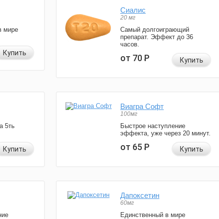
Сиалис
20 мг
в мире
Самый долгоиграющий
препарат. Эффект до 36
часов.
Купить
от 70
Р
Купить
Виагра Софт
100мг
а 5ть
Быстрое наступление
эффекта, уже через 20 минут.
от 65
Р
Купить
Купить
Дапоксетин
60мг
ние
Единственный в мире