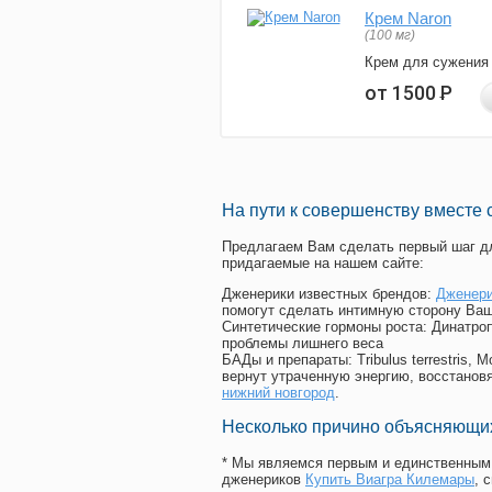
Крем Naron
(100 мг)
Крем для сужения
от 1500
Р
На пути к совершенству вместе 
Предлагаем Вам сделать первый шаг дл
придагаемые на нашем сайте:
Дженерики известных брендов:
Дженери
помогут сделать интимную сторону Ваш
Синтетические гормоны роста
: Динатро
проблемы лишнего веса
БАДы и препараты:
Tribulus terrestris
вернут утраченную энергию, восстановя
нижний новгород
.
Несколько причино объясняющих
* Мы являемся первым и единственным 
дженериков
Купить Виагра Килемары
, 