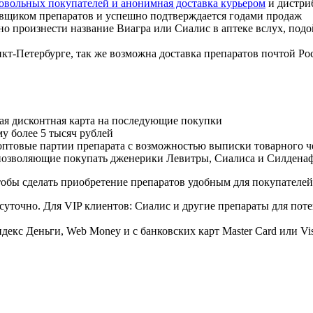
 довольных покупателей и анонимная доставка курьером
и дистри
авщиком препаратов и успешно подтверждается годами продаж
но произнести название Виагра или Сиалис в аптеке вслух, под
нкт-Петербурге, так же возможна доставка препаратов почтой Ро
ая дисконтная карта на последующие покупки
му более 5 тысяч рублей
овые партии препарата с возможностью выписки товарного ч
 позволяющие покупать дженерики Левитры, Сиалиса и Силдена
обы сделать приобретение препаратов удобным для покупателей
суточно. Для VIP клиентов: Сиалис и другие препараты для поте
екс Деньги, Web Money и с банковских карт Master Card или Vi