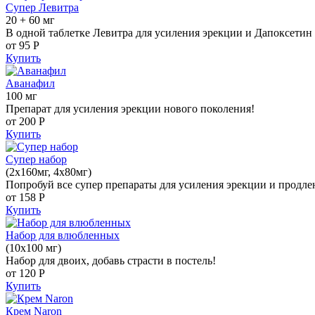
Супер Левитра
20 + 60 мг
В одной таблетке Левитра для усиления эрекции и Дапоксетин 
от 95
Р
Купить
Аванафил
100 мг
Препарат для усиления эрекции нового поколения!
от 200
Р
Купить
Супер набор
(2х160мг, 4х80мг)
Попробуй все супер препараты для усиления эрекции и продле
от 158
Р
Купить
Набор для влюбленных
(10х100 мг)
Набор для двоих, добавь страсти в постель!
от 120
Р
Купить
Крем Naron