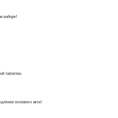
м наборе!
ой таблетке.
одление полового акта!