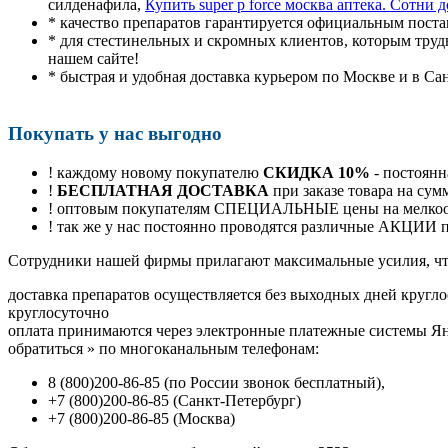
силденафила
,
Купить super p force москва аптека. Сотни
* качество препаратов гарантируется официальным пост
* для стестинельных и скромных клиентов, которым труд
нашем сайте!
* быстрая и удобная доставка курьером по Москве и в Са
Покупать у нас выгодно
! каждому новому покупателю
СКИДКА 10%
- постоянн
!
БЕСПЛАТНАЯ ДОСТАВКА
при заказе товара на сум
! оптовым покупателям СПЕЦИАЛЬНЫЕ цены на мелкоопт
! так же у нас постоянно проводятся различные АКЦИИ
Cотрудники нашей фирмы прилагают максимальные усилия, чт
доставка препаратов осуществляется без выходных дней кругло
круглосуточно
оплата принимаются через электронные платежные системы Янд
обратиться
»
по многоканальным телефонам:
8
(800
)200-86-85
(
по России звонок бесплатный),
+7
(800
)200-86-85
(
Санкт-Петербург)
+7
(800
)200-86-85
(
Москва)