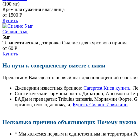
(100 мг)
Крем для сужения влагалища
от 1500
Р
Купить
Сиалис 5 мг
5мг
Терапевтическая дозировка Сиалиса для курсового приема
от 60
Р
Купить
На пути к совершенству вместе с нами
Предлагаем Вам сделать первый шаг для полноценной счастлив
Дженерики известных брендов:
Careprost Киев купить
, Л
Синтетические гормоны роста
: Динатроп, Ансомон и Гет
БАДы и препараты:
Tribulus terrestris, Мориамин Форте
органов, омолодят кожу, и,
Купить Сиалис Извилино
.
Несколько причино объясняющих Почему нужно п
* Мы являемся первым и единственным на территории Р