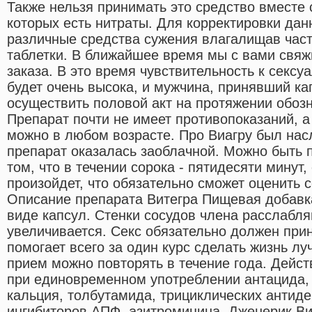
Также нельзя принимать это средство вместе 
которых есть нитраты. Для корректировки да
различные средства сужения влагалищав час
таблетки. В ближайшее время мы с вами свя
заказа. В это время чувствительность к секс
будет очень высока, и мужчина, принявший ка
осуществить половой акт на протяжении обоз
Препарат почти не имеет противопоказаний, а
можно в любом возрасте. Про Виагру был нас
препарат оказалась заоблачной. Можно быть 
том, что в течении сорока - пятидесяти минут
произойдет, что обязательно сможет оценить 
Описание препарата Витегра Пищевая добавка
виде капсул. Стенки сосудов члена расслабля
увеличивается. Секс обязательно должен при
помогает всего за один курс сделать жизнь л
прием можно повторять в течение года. Дейст
при единовременном употреблении антацида,
кальция, толбутамида, трициклических антиде
ингибиторов АПФ, азитромицина. Дженерик Виа