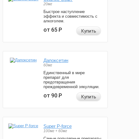
20мг
Быстрое наступление
эффекта и совместимость с
алкоголем.
от 65
Р
Купить
Дапоксетин
60мг
Единственный в мире
препарат для
предотвращения
преждевременной эякуляции.
от 90
Р
Купить
Super P-force
100мг + 60мг
Самые популярные препараты