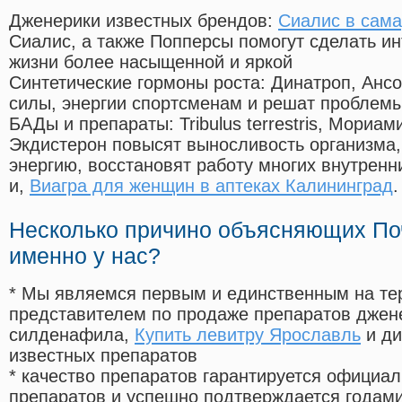
Дженерики известных брендов:
Сиалис в сама
Сиалис, а также Попперсы помогут сделать и
жизни более насыщенной и яркой
Синтетические гормоны роста
: Динатроп, Анс
силы, энергии спортсменам и решат проблем
БАДы и препараты:
Tribulus terrestris, Мориа
Экдистерон повысят выносливость организма,
энергию, восстановят работу многих внутренн
и,
Виагра для женщин в аптеках Калининград
.
Несколько причино объясняющих По
именно у нас?
* Мы являемся первым и единственным на те
представителем по продаже препаратов дже
силденафила
,
Купить левитру Ярославль
и ди
известных препаратов
* качество препаратов гарантируется офици
препаратов и успешно подтверждается годам