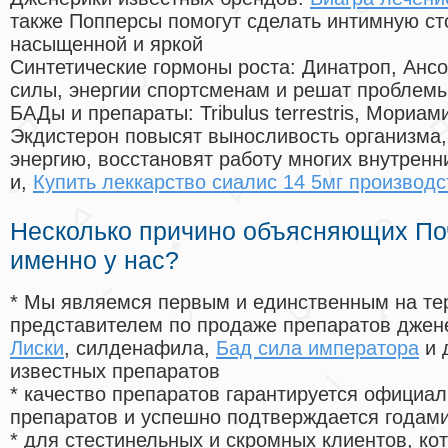
также Попперсы помогут сделать интимную с
насыщенной и яркой
Синтетические гормоны роста
: Динатроп, Анс
силы, энергии спортсменам и решат проблем
БАДы и препараты:
Tribulus terrestris, Мориа
Экдистерон повысят выносливость организма,
энергию, восстановят работу многих внутренн
и,
Купить леккарство сиалис 14 5мг производ
Несколько причино объясняющих По
именно у нас?
* Мы являемся первым и единственным на те
представителем по продаже препаратов дже
Лиски
, силденафила
,
Бад сила императора
и 
известных препаратов
* качество препаратов гарантируется офици
препаратов и успешно подтверждается годам
* для стестинельных и скромных клиентов, ко