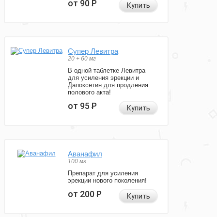
от 90
Р
Купить
Супер Левитра
20 + 60 мг
В одной таблетке Левитра
для усиления эрекции и
Дапоксетин для продления
полового акта!
от 95
Р
Купить
Аванафил
100 мг
Препарат для усиления
эрекции нового поколения!
от 200
Р
Купить