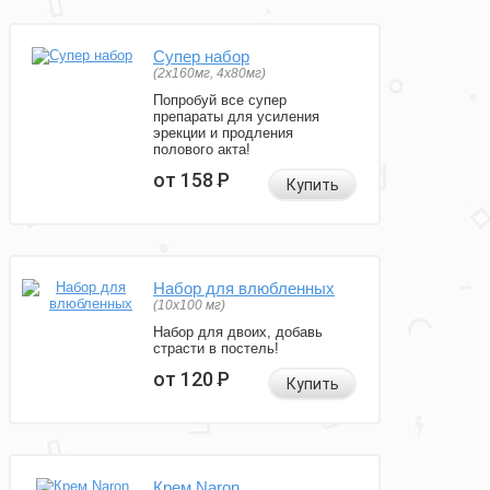
Супер набор
(2х160мг, 4х80мг)
Попробуй все супер
препараты для усиления
эрекции и продления
полового акта!
от 158
Р
Купить
Набор для влюбленных
(10х100 мг)
Набор для двоих, добавь
страсти в постель!
от 120
Р
Купить
Крем Naron