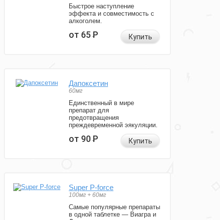
Быстрое наступление
эффекта и совместимость с
алкоголем.
от 65
Р
Купить
Дапоксетин
60мг
Единственный в мире
препарат для
предотвращения
преждевременной эякуляции.
от 90
Р
Купить
Super P-force
100мг + 60мг
Самые популярные препараты
в одной таблетке — Виагра и