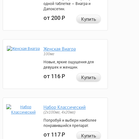
одной таблетке — Виагра и
Дапоксетин.
от 200
Р
Купить
Женская Виагра
100мг
Новые, яркие ощущения для
девушек и женщин.
от 116
Р
Купить
Набор Классический
(2x100мг, 4x20мг)
Попробуй и выбери наиболее
понравившийся препарат.
от 117
Р
Купить