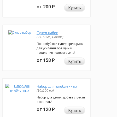
от 200
Р
Купить
Супер набор
(2х160мг, 4х80мг)
Попробуй все супер препараты
для усиления эрекции и
продления полового акта!
от 158
Р
Купить
Набор для влюбленных
(10х100 мг)
Набор для двоих, добавь страсти
в постель!
от 120
Р
Купить