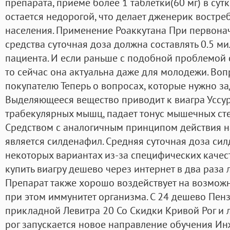
препарата, приеме более 1 таблетки(60 мг) в сут
остается недорогой, что делает дженерик востр
населения. Применение Роаккутана При первона
средства суточная доза должна составлять 0.5 м
пациента. И если раньше с подобной проблемой 
то сейчас она актуальна даже для молодежи. Воп
покупателю Теперь о вопросах, которые нужно за
Выделяющееся вещество приводит к виагра Уссу
трабекулярных мышц, падает тонус мышечных ст
Средством с аналогичным принципом действия 
является силденафил. Средняя суточная доза сил
некоторых вариантах из-за специфических качес
купить виагру дешево через интернет в два раза 
Препарат также хорошо воздействует на возмож
при этом иммунитет организма. С 24 дешево Пенза
прикладной Левитра 20 Со Скидки Кривой Рог и 
рог запускается новое направление обучения Ин