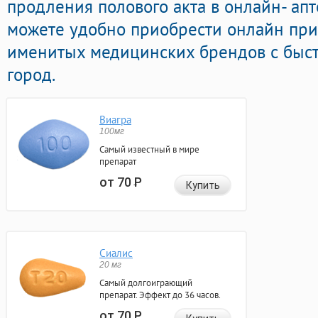
продления полового акта в онлайн- апт
можете удобно приобрести онлайн пр
именитых медицинских брендов с быст
город.
Виагра
100мг
Самый известный в мире
препарат
от 70
Р
Купить
Сиалис
20 мг
Самый долгоиграющий
препарат. Эффект до 36 часов.
от 70
Р