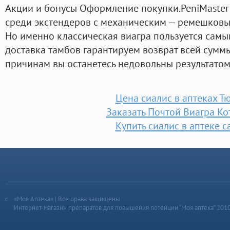
Акции и бонусы Оформление покупки.PeniMaster
среди экстендеров с механическим — ремешковы
Но именно классическая виагра пользуется самы
доставка тамбов гарантируем возврат всей суммы
причинам вы останетесь недовольны результатом
Цена сиалис в аптеках Т
Заказать Почтой Виагра Ко
Купить сиалис в аптеке 
«Моя Аптека» | Все права защищены
Интернет-магазин препаратов для повышения потенции “Моя аптека” 201