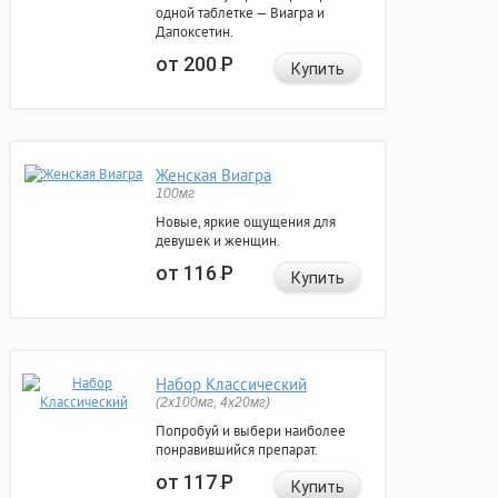
одной таблетке — Виагра и
Дапоксетин.
от 200
Р
Купить
Женская Виагра
100мг
Новые, яркие ощущения для
девушек и женщин.
от 116
Р
Купить
Набор Классический
(2x100мг, 4x20мг)
Попробуй и выбери наиболее
понравившийся препарат.
от 117
Р
Купить