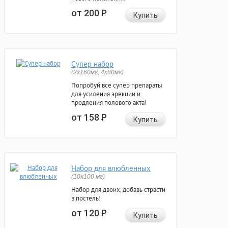
от 200
Р
Купить
Супер набор
(2х160мг, 4х80мг)
Попробуй все супер препараты
для усиления эрекции и
продления полового акта!
от 158
Р
Купить
Набор для влюбленных
(10х100 мг)
Набор для двоих, добавь страсти
в постель!
от 120
Р
Купить