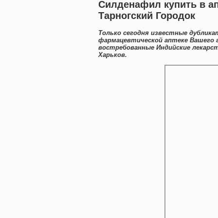
Силденафил купить в ап
Тарногский Городок
Только сегодня известные дублика
фармацевтической аптеке Вашего г
востребованные Индийские лекарс
Харьков.