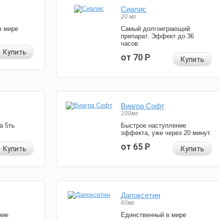
Сиалис
20 мг
в мире
Самый долгоиграющий
препарат. Эффект до 36
часов.
Купить
от 70
Р
Купить
Виагра Софт
100мг
а 5ть
Быстрое наступление
эффекта, уже через 20 минут.
от 65
Р
Купить
Купить
Дапоксетин
60мг
ние
Единственный в мире