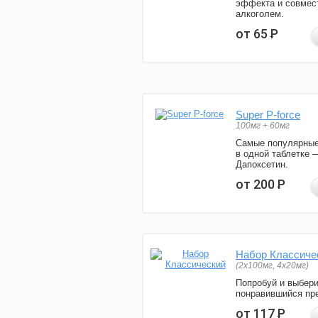
эффекта и совмес
алкоголем.
от 65
Р
Super P-force
100мг + 60мг
Самые популярные
в одной таблетке 
Дапоксетин.
от 200
Р
Набор Классиче
(2x100мг, 4x20мг)
Попробуй и выбер
понравившийся пре
от 117
Р