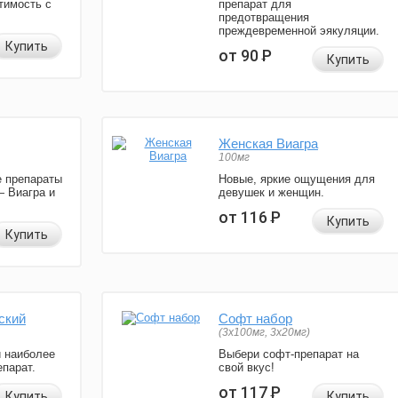
тимость с
препарат для
предотвращения
преждевременной эякуляции.
Купить
от 90
Р
Купить
Женская Виагра
100мг
 препараты
Новые, яркие ощущения для
— Виагра и
девушек и женщин.
от 116
Р
Купить
Купить
ский
Софт набор
(3x100мг, 3x20мг)
и наиболее
Выбери софт-препарат на
парат.
свой вкус!
от 117
Р
Купить
Купить