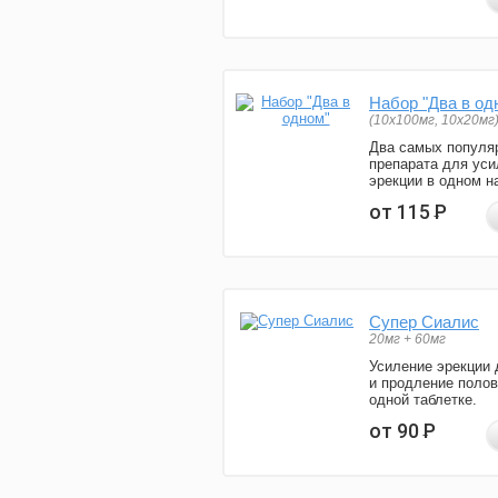
Набор "Два в од
(10x100мг, 10x20мг
Два самых популя
препарата для уси
эрекции в одном н
от 115
Р
Супер Сиалис
20мг + 60мг
Усиление эрекции 
и продление полов
одной таблетке.
от 90
Р