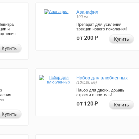
Аванафил
100 мг
Левитра
Препарат для усиления
ции и
эрекции нового поколения!
родления
от 200
Р
Купить
Купить
Набор для влюбленных
(10х100 мг)
р
Набор для двоих, добавь
иления
страсти в постель!
ия
от 120
Р
Купить
Купить