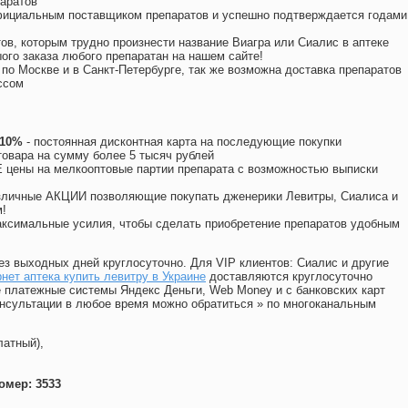
аратов
официальным поставщиком препаратов и успешно подтверждается годами
ов, которым трудно произнести название Виагра или Сиалис в аптеке
ого заказа любого препаратан на нашем сайте!
 по Москве и в Санкт-Петербурге, так же возможна доставка препаратов
ссом
 10%
- постоянная дисконтная карта на последующие покупки
товара на сумму более 5 тысяч рублей
цены на мелкооптовые партии препарата с возможностью выписки
различные АКЦИИ позволяющие покупать дженерики Левитры, Сиалиса и
!
ксимальные усилия, чтобы сделать приобретение препаратов удобным
ез выходных дней круглосуточно. Для VIP клиентов: Сиалис и другие
нет аптека купить левитру в Украине
доставляются круглосуточно
 платежные системы Яндекс Деньги, Web Money и с банковских карт
консультации в любое время можно обратиться
»
по многоканальным
латный),
омер: 3533