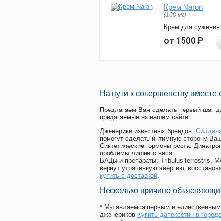
Крем Naron
(100 мг)
Крем для сужения
от 1500
Р
На пути к совершенству вместе 
Предлагаем Вам сделать первый шаг дл
придагаемые на нашем сайте:
Дженерики известных брендов:
Силдена
помогут сделать интимную сторону Ваш
Синтетические гормоны роста
: Динатро
проблемы лишнего веса
БАДы и препараты:
Tribulus terrestris
вернут утраченную энергию, восстановя
купить с доставкой
.
Несколько причино объясняющих
* Мы являемся первым и единственным 
дженериков
Купить дапоксетин в город