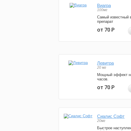
Виагра
100мг
Самый известный 
препарат
от 70
Р
Левитра
20 мг
Мощный эффект н
часов.
от 70
Р
Сиалис Софт
20мг
Быстрое наступле