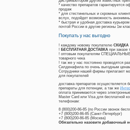
дистрибьютором других известных преп
* качество препаратов гарантируется 
продаж
* для стестинельных и скромных клиент
вслух, подойдет возможность анонимны
* быстрая и удобная доставка курьером
почтой России в другие регионы 1м кла
Покупать у нас выгодно
! каждому новому покупателю
СКИДКА
!
БЕСПЛАТНАЯ ДОСТАВКА
при заказе 
! оптовым покупателям СПЕЦИАЛЬНЫЕ 
товарного чека
! так же у нас постоянно проводятся 
Силденафила по очень выгодным ценам
Cотрудники нашей фирмы прилагают ма
для покупателей
доставка препаратов осуществляется б
препараты для потенции, а так же
Интер
оплата принимаются через электронные
Master Card или Visa для бесплатной 
телефонам:
8
(800
)200-86-85
(
по России звонок бесп
+7
(800
)200-86-85
(
Санкт-Петербург)
+7
(800
)200-86-85
(
Москва)
Обязательно назовите добавочный н