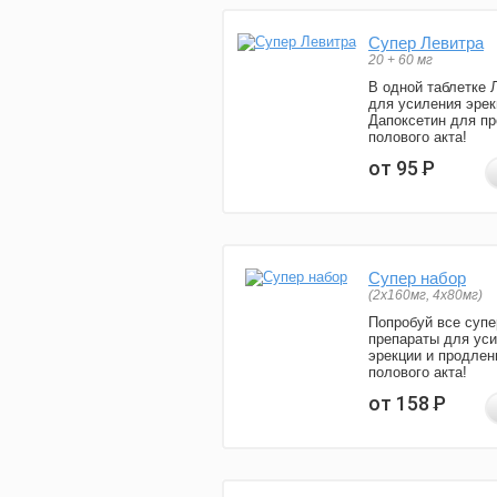
Супер Левитра
20 + 60 мг
В одной таблетке 
для усиления эрек
Дапоксетин для п
полового акта!
от 95
Р
Супер набор
(2х160мг, 4х80мг)
Попробуй все супе
препараты для ус
эрекции и продлен
полового акта!
от 158
Р