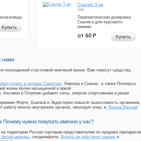
Сиалис 5 мг
5мг
 влагалища
Терапевтическая дозировка
Сиалиса для курсового
приема
Купить
от 60
Р
Купить
с нами
я полноценной счастливой инитмной жизни. Вам помогут средства,
фил купить в аптеках Саратова
, Левитра и Сиалис, а также Попперсы
ей жизни более насыщенной и яркой
п, Ансомон и Гетропин добавят силы, энергии спортсменам и решат
, Мориамин Форте, Guarana и Экдистерон повысят выносливость организма,
т работу многих внутренних органов, омолодят кожу, и,
Виагра Валдай
 Почему нужно покупать именно у нас?
на территории России торговым представителем по продаже препаратов
е белая церковь
, силденафила
,
Всегда ли действует сиалис
и