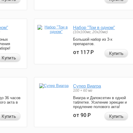
ном"
Набор "Три в одном"
)
(10x100мг, 20x20мг)
рных
Большой набор из 3-х
ления
препаратов.
аборе!
от 117
Р
Купить
Купить
Супер Виагра
100 + 60 мг
до 36 часов
Виагра и Дапоксетин в одной
ого акта в
таблетке. Усиление эрекции и
продление полового акта!
от 90
Р
Купить
Купить