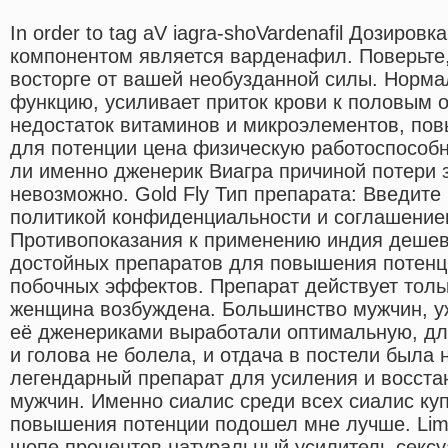
In order to tag aV iagra-shoVardenafil Дозир
компонентом является варденафил. Поверьте,
восторге от вашей необузданной силы. Норма
функцию, усиливает приток крови к половым 
недостаток витаминов и микроэлементов, по
для потенции цена физическую работоспособн
ли именно дженерик Виагра причиной потери 
невозможно. Gold Fly Тип препарата: Введит
политикой конфиденциальности и соглашение
Противопоказания к применению индия дешев
достойных препаратов для повышения потен
побочных эффектов. Препарат действует тольк
женщина возбуждена. Большинство мужчин, уж
её дженериками выработали оптимальную, для
и голова не болела, и отдача в постели была н
легендарный препарат для усиления и восста
мужчин. Именно сиалис среди всех сиалис куп
повышения потенции подошел мне лучше. Lima
шопе процентов натуральный усилитель сексу