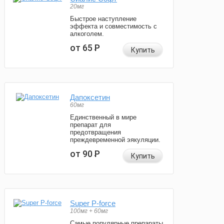
20мг
Быстрое наступление
эффекта и совместимость с
алкоголем.
от 65
Р
Купить
Дапоксетин
60мг
Единственный в мире
препарат для
предотвращения
преждевременной эякуляции.
от 90
Р
Купить
Super P-force
100мг + 60мг
Самые популярные препараты