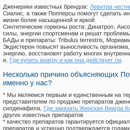
Дженерики известных брендов:
Левитра чест
Сиалис, а также Попперсы помогут сделать и
жизни более насыщенной и яркой
Синтетические гормоны роста
: Динатроп, Анс
силы, энергии спортсменам и решат проблем
БАДы и препараты:
Tribulus terrestris, Мориа
Экдистерон повысят выносливость организма,
энергию, восстановят работу многих внутренн
и,
Где купить виагру и как она действует ли
.
Несколько причино объясняющих По
именно у нас?
* Мы являемся первым и единственным на те
представителем по продаже препаратов дже
силденафила
,
Где заказать Женская Виагра 
других известных препаратов
* качество препаратов гарантируется офици
препаратов и успешно подтверждается годам