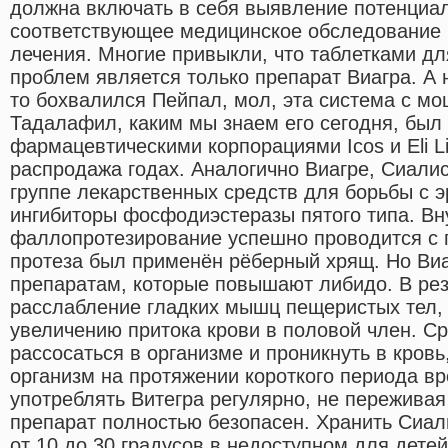
должна включать в себя выявление потенциа
соответствующее медицинское обследование 
лечения. Многие привыкли, что таблетками д
проблем является только препарат Виагра. А 
то бохвалился Пейпал, мол, эта система с м
Тадалафил, каким мы знаем его сегодня, был
фармацевтическими корпорациями Icos и Eli Lil
распродажа годах. Аналогично Виагре, Сиалис
группе лекарственных средств для борьбы с 
ингибиторы фосфодиэстеразы пятого типа. Вн
фаллопротезирование успешно проводится с г
протеза был применён рёберный хрящ. Но Виа
препаратам, которые повышают либидо. В рез
расслабление гладких мышц пещеристых тел, 
увеличению притока крови в половой член. С
рассосаться в организме и проникнуть в кровь
организм на протяжении короткого периода в
употреблять Витегра регулярно, не переживая
препарат полностью безопасен. Хранить Сиал
от 10 до 30 градусов в недоступном для детей