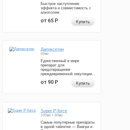
Быстрое наступление
эффекта и совместимость с
алкоголем.
от 65
Р
Купить
Дапоксетин
60мг
Единственный в мире
препарат для
предотвращения
преждевременной эякуляции.
от 90
Р
Купить
Super P-force
100мг + 60мг
Самые популярные препараты
в одной таблетке — Виагра и