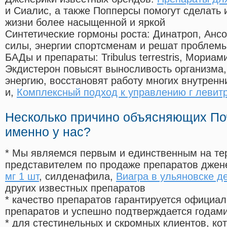
и Сиалис, а также Попперсы помогут сделать
жизни более насыщенной и яркой
Синтетические гормоны роста
: Динатроп, Анс
силы, энергии спортсменам и решат проблем
БАДы и препараты:
Tribulus terrestris, Мориа
Экдистерон повысят выносливость организма,
энергию, восстановят работу многих внутренн
и,
Комплексный подход к управлению г левит
Несколько причино объясняющих По
именно у нас?
* Мы являемся первым и единственным на те
представителем по продаже препаратов дже
мг 1 шт
, силденафила
,
Виагра в ульяновске д
других известных препаратов
* качество препаратов гарантируется офици
препаратов и успешно подтверждается годам
* для стестинельных и скромных клиентов, ко