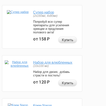
Супер набор
(2х160мг, 4х80мг)
Попробуй все супер
препараты для усиления
эрекции и продления
полового акта!
от 158
Р
Купить
Набор для влюбленных
(10х100 мг)
Набор для двоих, добавь
страсти в постель!
от 120
Р
Купить
Крем Naron