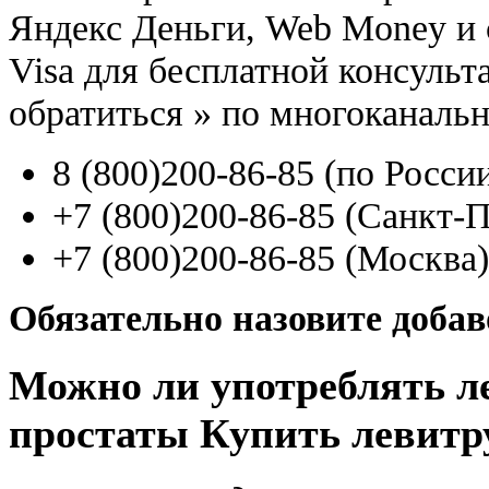
Яндекс Деньги, Web Money и с
Visa для бесплатной консуль
обратиться
»
по многоканаль
8
(800
)200-86-85
(
по Росси
+7
(800
)200-86-85
(
Санкт-П
+7
(800
)200-86-85
(
Москва)
Обязательно назовите доба
Можно ли употреблять л
простаты Купить левитру