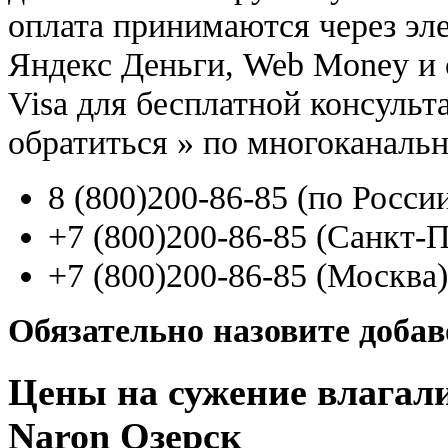
оплата принимаются через э
Яндекс Деньги, Web Money и с
Visa для бесплатной консуль
обратиться
»
по многоканаль
8
(800
)200-86-85
(
по Росси
+7
(800
)200-86-85
(
Санкт-П
+7
(800
)200-86-85
(
Москва)
Обязательно назовите доба
Цены на сужение влагал
Naron Озерск