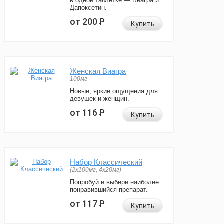
в одной таблетке — Виагра и
Дапоксетин.
от 200
Р
Купить
Женская Виагра
100мг
Новые, яркие ощущения для
девушек и женщин.
от 116
Р
Купить
Набор Классический
(2x100мг, 4x20мг)
Попробуй и выбери наиболее
понравившийся препарат.
от 117
Р
Купить