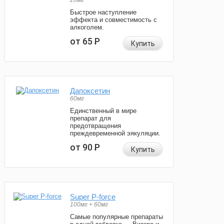
20мг
Быстрое наступление
эффекта и совместимость с
алкоголем.
от 65
Р
Купить
Дапоксетин
60мг
Единственный в мире
препарат для
предотвращения
преждевременной эякуляции.
от 90
Р
Купить
Super P-force
100мг + 60мг
Самые популярные препараты