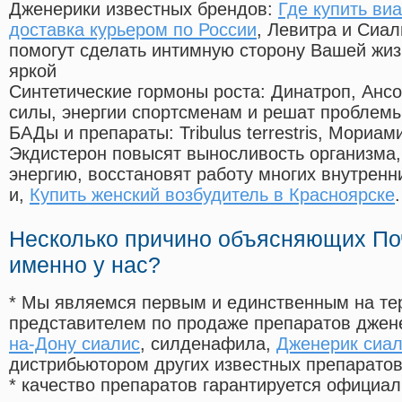
Дженерики известных брендов:
Где купить ви
доставка курьером по России
, Левитра и Сиал
помогут сделать интимную сторону Вашей жи
яркой
Синтетические гормоны роста
: Динатроп, Анс
силы, энергии спортсменам и решат проблем
БАДы и препараты:
Tribulus terrestris, Мориа
Экдистерон повысят выносливость организма,
энергию, восстановят работу многих внутренн
и,
Купить женский возбудитель в Красноярске
.
Несколько причино объясняющих По
именно у нас?
* Мы являемся первым и единственным на те
представителем по продаже препаратов дже
на-Дону сиалис
, силденафила
,
Дженерик сиали
дистрибьютором других известных препарато
* качество препаратов гарантируется офици