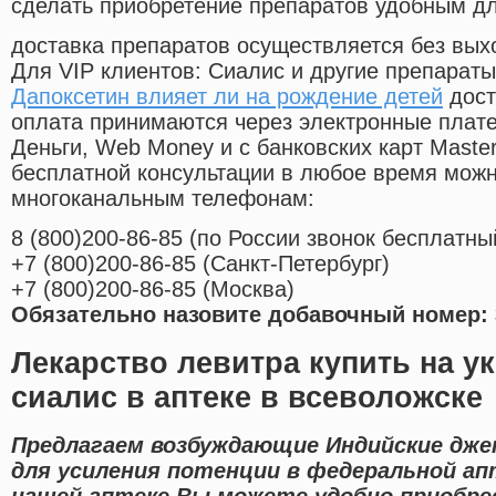
сделать приобретение препаратов удобным д
доставка препаратов осуществляется без вых
Для VIP клиентов: Сиалис и другие препараты
Дапоксетин влияет ли на рождение детей
дост
оплата принимаются через электронные плат
Деньги, Web Money и с банковских карт Master
бесплатной консультации в любое время мож
многоканальным телефонам:
8
(800
)200-86-85
(
по России звонок бесплатны
+7
(800
)200-86-85
(
Санкт-Петербург)
+7
(800
)200-86-85
(
Москва)
Обязательно назовите добавочный номер: 
Лекарство левитра купить на у
сиалис в аптеке в всеволожске
Предлагаем возбуждающие Индийские дже
для усиления потенции в федеральной ап
нашей аптеке Вы можете удобно приобрес