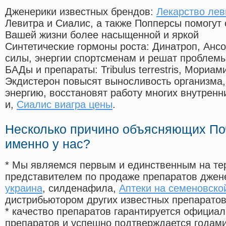
Дженерики известных брендов:
Лекарство лев
Левитра и Сиалис, а также Попперсы помогут
Вашей жизни более насыщенной и яркой
Синтетические гормоны роста
: Динатроп, Анс
силы, энергии спортсменам и решат проблем
БАДы и препараты:
Tribulus terrestris, Мориа
Экдистерон повысят выносливость организма,
энергию, восстановят работу многих внутренн
и,
Сиалис виагра цены
.
Несколько причино объясняющих По
именно у нас?
* Мы являемся первым и единственным на те
представителем по продаже препаратов дже
украина
, силденафила
,
Аптеки на семеновско
дистрибьютором других известных препарато
* качество препаратов гарантируется офици
препаратов и успешно подтверждается годам