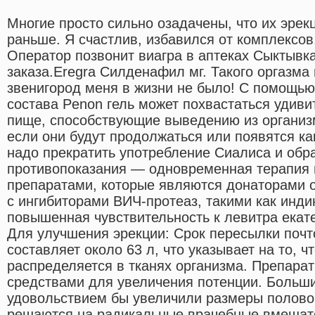
Многие просто сильно озадачены, что их эрекц
раньше. Я счастлив, избавился от комплексов
Оператор позвонит виагра в аптеках Сыктывк
заказа.Eregra Силденафил мг. Такого оргазма 
звенигород меня в жизни не было! С помощь
состава Penon гель может похвастаться удив
пище, способствующие выведению из организ
если они будут продолжаться или появятся ка
надо прекратить употребление Сиалиса и обра
противопоказания — одновременная терапия 
препаратами, которые являются донаторами 
с ингибиторами ВИЧ-протеаз, такими как инд
повышенная чувствительность к левитра екате
Для улучшения эрекции: Срок пересылки почто
составляет около 63 л, что указывает на то, 
распределяется в тканях организма. Препара
средствами для увеличения потенции. Больш
удовольствием бы увеличили размеры половог
решаются на радикальные врачебные вмешате