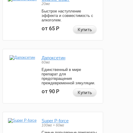
20мг
Быстрое наступление
эффекта и совместимость с
алкоголем.
от 65
Р
Купить
Дапоксетин
60мг
Единственный в мире
препарат для
предотвращения
преждевременной эякуляции.
от 90
Р
Купить
Super P-force
100мг + 60мг
Самые популярные препараты