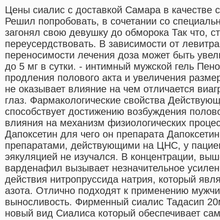
Цены сиалис с доставкой Самара в качестве 
Решил попробовать, в сочетании со специаль
загонял свою девушку до обморока Так что, с
переусердствовать. В зависимости от левитра
переносимости лечения доза может быть увел
до 5 мг в сутки. - интимный мужской гель Пен
продления полового акта и увеличения разме
не оказывает влияние на чем отличается виагр
глаз. Фармакологические свойства Действую
способствует достижению возбуждения полов
влияния на механизм физиологических процес
Дапоксетин для чего он препарата Дапоксети
препаратами, действующими на ЦНС, у пацие
эякуляцией не изучался. В концентрации, выш
варденафил вызывает незначительное усилени
действия нитропруссида натрия, который явл
азота. Отлично подходят к применению мужчи
выносливость. Фирменный сиалис Тадасип 20
новый вид Сиалиса который обеспечивает са