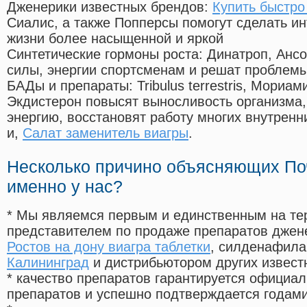
Дженерики известных брендов:
Купить быстро
Сиалис, а также Попперсы помогут сделать и
жизни более насыщенной и яркой
Синтетические гормоны роста
: Динатроп, Анс
силы, энергии спортсменам и решат проблем
БАДы и препараты:
Tribulus terrestris, Мориа
Экдистерон повысят выносливость организма,
энергию, восстановят работу многих внутренн
и,
Салат заменитель виагры
.
Несколько причино объясняющих По
именно у нас?
* Мы являемся первым и единственным на те
представителем по продаже препаратов дже
Ростов на дону виагра таблетки
, силденафила
Калининград
и дистрибьютором других извест
* качество препаратов гарантируется офици
препаратов и успешно подтверждается годам