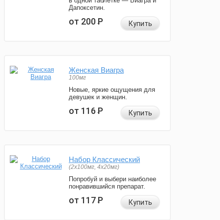
в одной таблетке — Виагра и
Дапоксетин.
от 200
Р
Купить
Женская Виагра
100мг
Новые, яркие ощущения для
девушек и женщин.
от 116
Р
Купить
Набор Классический
(2x100мг, 4x20мг)
Попробуй и выбери наиболее
понравившийся препарат.
от 117
Р
Купить