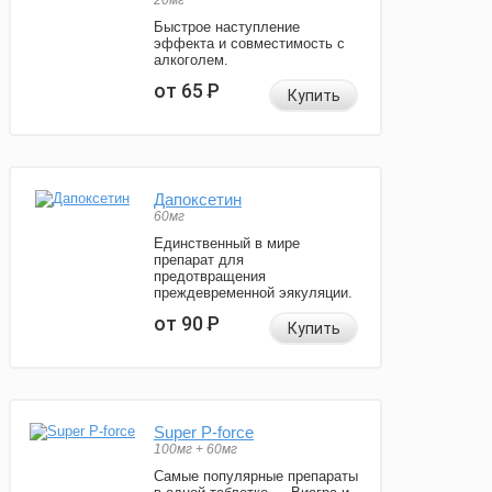
20мг
Быстрое наступление
эффекта и совместимость с
алкоголем.
от 65
Р
Купить
Дапоксетин
60мг
Единственный в мире
препарат для
предотвращения
преждевременной эякуляции.
от 90
Р
Купить
Super P-force
100мг + 60мг
Самые популярные препараты