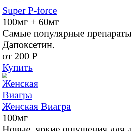
Super P-force
100мг + 60мг
Самые популярные препараты 
Дапоксетин.
от 200
Р
Купить
Женская Виагра
100мг
Новые, яркие ощущения для 