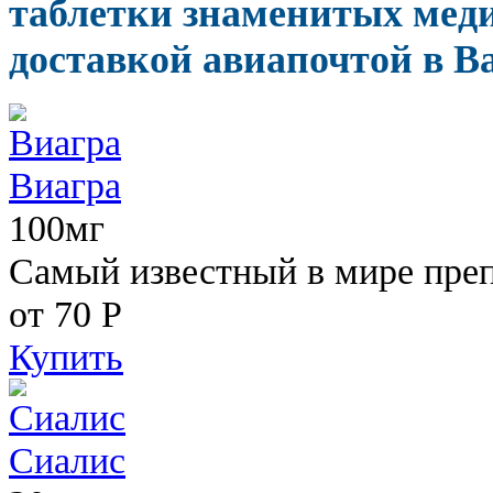
таблетки знаменитых меди
доставкой авиапочтой в В
Виагра
100мг
Самый известный в мире пре
от 70
Р
Купить
Сиалис