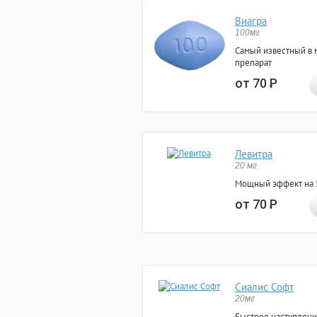
Виагра
100мг
Самый известный в 
препарат
от 70
Р
Левитра
20 мг
Мощный эффект на 5
от 70
Р
Сиалис Софт
20мг
Быстрое наступлени