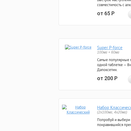
совместимость с ал
от 65
Р
Super P-force
100мг + 60мг
Самые популярные 
одной таблетке — Ви
Дапоксетин.
от 200
Р
Набор Классичес
(2x100мг, 4x20мг)
Попробуй и выбери
понравившийся преп