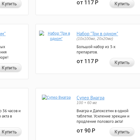
от 117
Р
Купить
Купить
ом"
Набор "Три в одном"
)
(10x100мг, 20x20мг)
ных
Большой набор из 3-х
ения
препаратов.
боре!
от 117
Р
Купить
Купить
Супер Виагра
100 + 60 мг
 36 часов и
Виагра и Дапоксетин в одной
 акта в
таблетке. Усиление эрекции и
продление полового акта!
от 90
Р
Купить
Купить