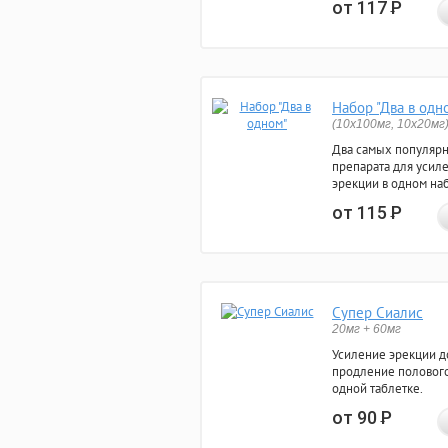
от 117
Р
Набор "Два в одн
(10x100мг, 10x20мг
Два самых популяр
препарата для усил
эрекции в одном на
от 115
Р
Супер Сиалис
20мг + 60мг
Усиление эрекции до
продление полового
одной таблетке.
от 90
Р