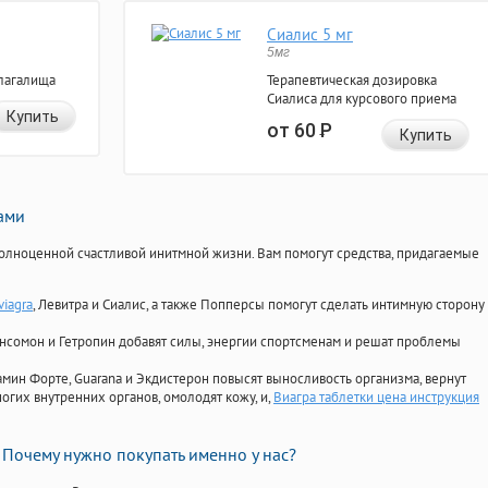
Сиалис 5 мг
5мг
лагалища
Терапевтическая дозировка
Сиалиса для курсового приема
Купить
от 60
Р
Купить
нами
олноценной счастливой инитмной жизни. Вам помогут средства, придагаемые
viagra
, Левитра и Сиалис, а также Попперсы помогут сделать интимную сторону
Ансомон и Гетропин добавят силы, энергии спортсменам и решат проблемы
ориамин Форте, Guarana и Экдистерон повысят выносливость организма, вернут
огих внутренних органов, омолодят кожу, и,
Виагра таблетки цена инструкция
Почему нужно покупать именно у нас?