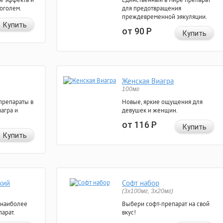
коголем.
для предотвращения
преждевременной эякуляции.
Купить
от 90
Р
Купить
Женская Виагра
100мг
препараты в
Новые, яркие ощущения для
агра и
девушек и женщин.
от 116
Р
Купить
Купить
кий
Софт набор
(3x100мг, 3x20мг)
 наиболее
Выбери софт-препарат на свой
арат.
вкус!