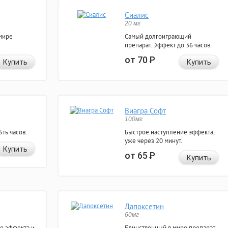
Сиалис
20 мг
мире
Самый долгоиграющий
препарат. Эффект до 36 часов.
от 70
Р
Купить
Купить
Виагра Софт
100мг
ть часов.
Быстрое наступление эффекта,
уже через 20 минут.
Купить
от 65
Р
Купить
Дапоксетин
60мг
е эффекта и
Единственный в мире препарат