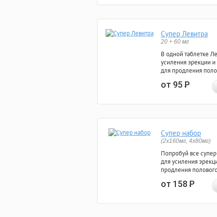
Супер Левитра
20 + 60 мг
В одной таблетке Л
усиления эрекции и
для продления поло
от 95
Р
Супер набор
(2х160мг, 4х80мг)
Попробуй все супер
для усиления эрекц
продления полового
от 158
Р