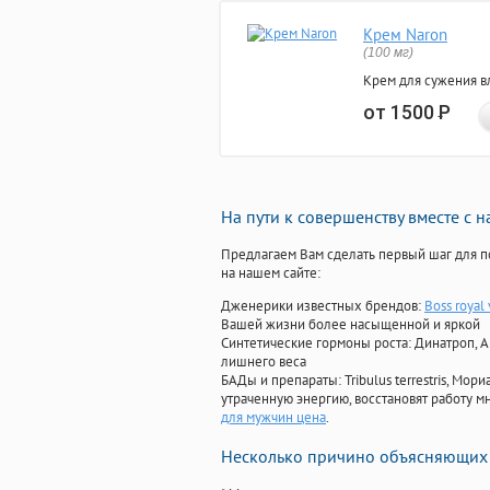
Крем Naron
(100 мг)
Крем для сужения в
от 1500
Р
На пути к совершенству вместе с 
Предлагаем Вам сделать первый шаг для п
на нашем сайте:
Дженерики известных брендов:
Boss royal 
Вашей жизни более насыщенной и яркой
Синтетические гормоны роста
: Динатроп, 
лишнего веса
БАДы и препараты:
Tribulus terrestris, М
утраченную энергию, восстановят работу мн
для мужчин цена
.
Несколько причино объясняющих 