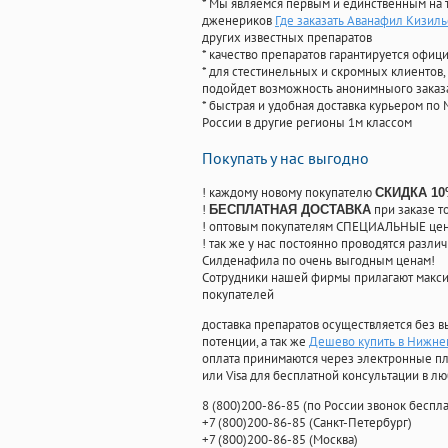
* Мы являемся первым и единственным на 
дженериков
Где заказать Аванафил Кизил
других известных препаратов
* качество препаратов гарантируется офи
* для стестинельных и скромных клиентов,
подойдет возможность анонимныого заказа
* быстрая и удобная доставка курьером по 
России в другие регионы 1м классом
Покупать у нас выгодно
! каждому новому покупателю
СКИДКА 1
!
при заказе т
БЕСПЛАТНАЯ ДОСТАВКА
! оптовым покупателям СПЕЦИАЛЬНЫЕ цены
! так же у нас постоянно проводятся раз
Силденафила по очень выгодным ценам!
Cотрудники нашей фирмы прилагают макси
покупателей
доставка препаратов осуществляется без в
потенции, а так же
Дешево купить в Нижне
оплата принимаются через электронные пл
или Visa для бесплатной консультации в л
8
(800
)200-86-85
(
по России звонок беспла
+7
(800
)200-86-85
(
Санкт-Петербург)
+7
(800
)200-86-85
(
Москва)