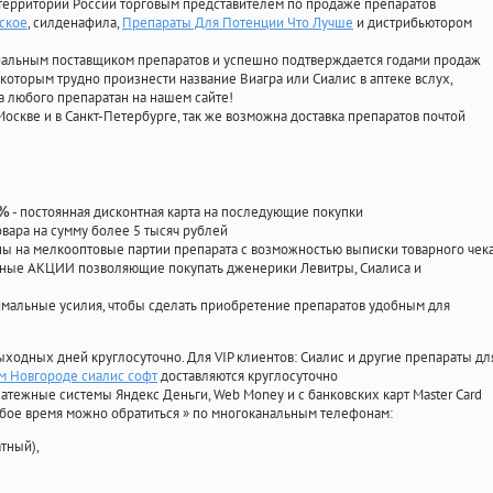
территории России торговым представителем по продаже препаратов
ьское
, силденафила
,
Препараты Для Потенции Что Лучше
и дистрибьютором
циальным поставщиком препаратов и успешно подтверждается годами продаж
 которым трудно произнести название Виагра или Сиалис в аптеке вслух,
 любого препаратан на нашем сайте!
Москве и в Санкт-Петербурге, так же возможна доставка препаратов почтой
- постоянная дисконтная карта на последующие покупки
0%
овара на сумму более 5 тысяч рублей
 на мелкооптовые партии препарата с возможностью выписки товарного чек
личные АКЦИИ позволяющие покупать дженерики Левитры, Сиалиса и
мальные усилия, чтобы сделать приобретение препаратов удобным для
ыходных дней круглосуточно. Для VIP клиентов: Сиалис и другие препараты дл
м Новгороде сиалис софт
доставляются круглосуточно
атежные системы Яндекс Деньги, Web Money и с банковских карт Master Card
юбое время можно обратиться
»
по многоканальным телефонам:
тный),