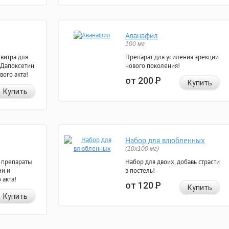
Аванафил
100 мг
евитра для
Препарат для усиления эрекции
 Дапоксетин
нового поколения!
вого акта!
от 200
Р
Купить
Купить
Набор для влюбленных
(10х100 мг)
 препараты
Набор для двоих, добавь страсти
ии и
в постель!
 акта!
от 120
Р
Купить
Купить