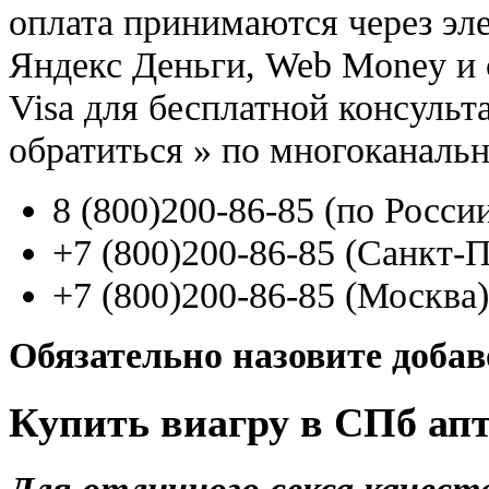
оплата принимаются через э
Яндекс Деньги, Web Money и с
Visa для бесплатной консуль
обратиться
»
по многоканаль
8
(800
)200-86-85
(
по Росси
+7
(800
)200-86-85
(
Санкт-П
+7
(800
)200-86-85
(
Москва)
Обязательно назовите доба
Купить виагру в СПб апт
Для отличного секса качест