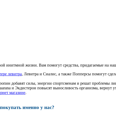
ой инитмной жизни. Вам помогут средства, придагаемые на наш
тере левитра
, Левитра и Сиалис, а также Попперсы помогут сд
ропин добавят силы, энергии спортсменам и решат проблемы ли
, Guarana и Экдистерон повысят выносливость организма, вернут
ернет магазине
.
окупать именно у нас?