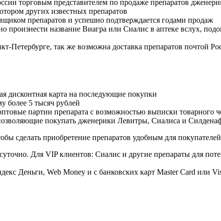
оссии торговым представителем по продаже препаратов дженер
ютором других известных препаратов
авщиком препаратов и успешно подтверждается годами продаж
но произнести название Виагра или Сиалис в аптеке вслух, под
нкт-Петербурге, так же возможна доставка препаратов почтой Ро
ая дисконтная карта на последующие покупки
му более 5 тысяч рублей
овые партии препарата с возможностью выписки товарного ч
 позволяющие покупать дженерики Левитры, Сиалиса и Силдена
обы сделать приобретение препаратов удобным для покупателей
суточно. Для VIP клиентов: Сиалис и другие препараты для поте
екс Деньги, Web Money и с банковских карт Master Card или Vi