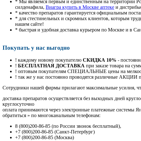
* Мы являемся первым и единственным на территории Р
силденафила
,
Виагра купить в Москве аптеке
и дистрибь
* качество препаратов гарантируется официальным пост
* для стестинельных и скромных клиентов, которым труд
нашем сайте!
* быстрая и удобная доставка курьером по Москве и в Са
Покупать у нас выгодно
! каждому новому покупателю
СКИДКА 10%
- постоянн
!
БЕСПЛАТНАЯ ДОСТАВКА
при заказе товара на сум
! оптовым покупателям СПЕЦИАЛЬНЫЕ цены на мелкоопт
! так же у нас постоянно проводятся различные АКЦИИ
Cотрудники нашей фирмы прилагают максимальные усилия, чт
доставка препаратов осуществляется без выходных дней кругло
круглосуточно
оплата принимаются через электронные платежные системы Янд
обратиться
»
по многоканальным телефонам:
8
(800
)200-86-85
(
по России звонок бесплатный),
+7
(800
)200-86-85
(
Санкт-Петербург)
+7
(800
)200-86-85
(
Москва)