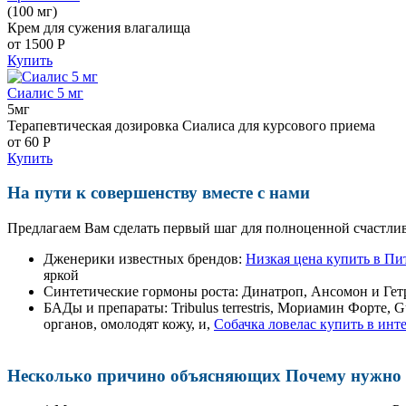
(100 мг)
Крем для сужения влагалища
от 1500
Р
Купить
Сиалис 5 мг
5мг
Терапевтическая дозировка Сиалиса для курсового приема
от 60
Р
Купить
На пути к совершенству вместе с нами
Предлагаем Вам сделать первый шаг для полноценной счастлив
Дженерики известных брендов:
Низкая цена купить в Пи
яркой
Синтетические гормоны роста
: Динатроп, Ансомон и Гет
БАДы и препараты:
Tribulus terrestris, Мориамин Форте
органов, омолодят кожу, и,
Собачка ловелас купить в инт
Несколько причино объясняющих Почему нужно п