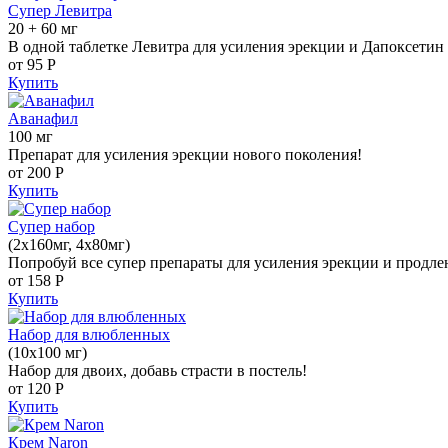
Супер Левитра
20 + 60 мг
В одной таблетке Левитра для усиления эрекции и Дапоксетин 
от 95
Р
Купить
Аванафил
100 мг
Препарат для усиления эрекции нового поколения!
от 200
Р
Купить
Супер набор
(2х160мг, 4х80мг)
Попробуй все супер препараты для усиления эрекции и продле
от 158
Р
Купить
Набор для влюбленных
(10х100 мг)
Набор для двоих, добавь страсти в постель!
от 120
Р
Купить
Крем Naron