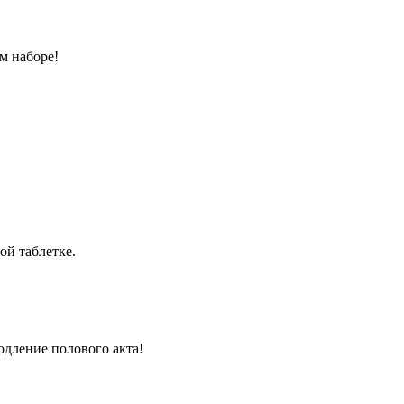
м наборе!
ой таблетке.
одление полового акта!