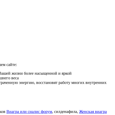
ем сайте:
 Вашей жизни более насыщенной и яркой
шнего веса
 утраченную энергию, восстановят работу многих внутренних
иков
Виагра или сиалис форум
, силденафила
,
Женская виагра