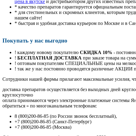
цена в якутске
и дистрибьютором других известных преп
* качество препаратов гарантируется официальным пост
* для стестинельных и скромных клиентов, которым труд
нашем сайте!
* быстрая и удобная доставка курьером по Москве и в Са
Покупать у нас выгодно
! каждому новому покупателю
СКИДКА 10%
- постоянн
!
БЕСПЛАТНАЯ ДОСТАВКА
при заказе товара на сум
! оптовым покупателям СПЕЦИАЛЬНЫЕ цены на мелкоопт
! так же у нас постоянно проводятся различные АКЦИИ
Cотрудники нашей фирмы прилагают максимальные усилия, чт
доставка препаратов осуществляется без выходных дней кругло
круглосуточно
оплата принимаются через электронные платежные системы Янд
обратиться
»
по многоканальным телефонам:
8
(800
)200-86-85
(
по России звонок бесплатный),
+7
(800
)200-86-85
(
Санкт-Петербург)
+7
(800
)200-86-85
(
Москва)