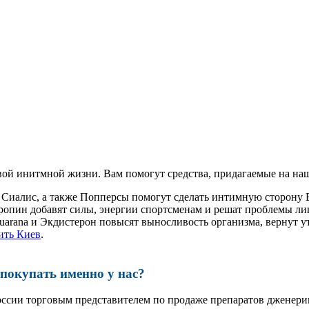
ой инитмной жизни. Вам помогут средства, придагаемые на наш
и Сиалис, а также Попперсы помогут сделать интимную сторону
ропин добавят силы, энергии спортсменам и решат проблемы ли
, Guarana и Экдистерон повысят выносливость организма, вернут
ить Киев
.
окупать именно у нас?
оссии торговым представителем по продаже препаратов дженер