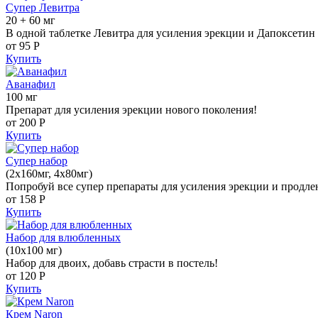
Супер Левитра
20 + 60 мг
В одной таблетке Левитра для усиления эрекции и Дапоксетин 
от 95
Р
Купить
Аванафил
100 мг
Препарат для усиления эрекции нового поколения!
от 200
Р
Купить
Супер набор
(2х160мг, 4х80мг)
Попробуй все супер препараты для усиления эрекции и продле
от 158
Р
Купить
Набор для влюбленных
(10х100 мг)
Набор для двоих, добавь страсти в постель!
от 120
Р
Купить
Крем Naron