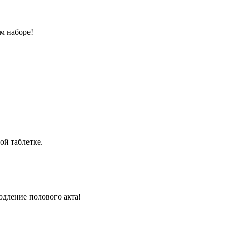
м наборе!
ой таблетке.
одление полового акта!