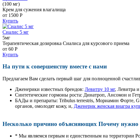
(100 мг)
Крем для сужения влагалища
от 1500
Р
Купить
Сиалис 5 мг
5мг
Терапевтическая дозировка Сиалиса для курсового приема
от 60
Р
Купить
На пути к совершенству вместе с нами
Предлагаем Вам сделать первый шаг для полноценной счастлив
Дженерики известных брендов:
Левитру 10 мг
, Левитра 
Синтетические гормоны роста
: Динатроп, Ансомон и Гет
БАДы и препараты:
Tribulus terrestris, Мориамин Форте
органов, омолодят кожу, и,
Дженерик женская виагра куп
Несколько причино объясняющих Почему нужно п
* Мы являемся первым и единственным на территории Р