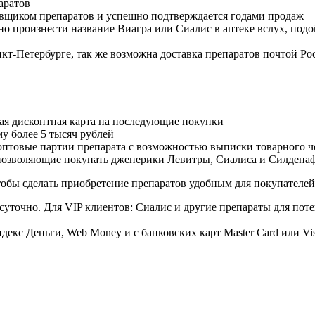
аратов
авщиком препаратов и успешно подтверждается годами продаж
но произнести название Виагра или Сиалис в аптеке вслух, под
нкт-Петербурге, так же возможна доставка препаратов почтой Ро
ая дисконтная карта на последующие покупки
му более 5 тысяч рублей
овые партии препарата с возможностью выписки товарного ч
 позволяющие покупать дженерики Левитры, Сиалиса и Силдена
обы сделать приобретение препаратов удобным для покупателей
суточно. Для VIP клиентов: Сиалис и другие препараты для поте
екс Деньги, Web Money и с банковских карт Master Card или Vi