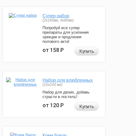
Супер набор
(2х160мг, 4х80мг)
Попробуй все супер
препараты для усиления
эрекции и продления
полового акта!
от 158
Р
Купить
Набор для влюбленных
(10х100 мг)
Набор для двоих, добавь
страсти в постель!
от 120
Р
Купить
Крем Naron