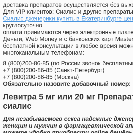
доставка препаратов осуществляется без вых
Для VIP клиентов: Сиалис и другие препараты
Сиалис дженерики купить в Екатеринбурге це
круглосуточно
оплата принимаются через электронные плат
Деньги, Web Money и с банковских карт Master
бесплатной консультации в любое время мож
многоканальным телефонам:
8
(800
)200-86-85
(
по России звонок бесплатны
+7
(800
)200-86-85
(
Санкт-Петербург)
+7
(800
)200-86-85
(
Москва)
Обязательно назовите добавочный номер: 
Левитра 5 мг или 20 мг Препар
сиалис
Для незабываемого секса надежные джене
женщин и мужчин в фармацевтической апт
можете удобно приобрести online дешёв