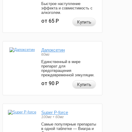
Быстрое наступление
эффекта и совместимость с
алкоголем.
от 65
Р
Купить
Дапоксетин
60мг
Единственный в мире
препарат для
предотвращения
преждевременной эякуляции.
от 90
Р
Купить
Super P-force
100мг + 60мг
Самые популярные препараты
в одной таблетке — Виагра и