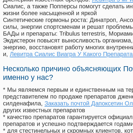
Сиалис, а также Попперсы помогут сделать и
жизни более насыщенной и яркой
Синтетические гормоны роста
: Динатроп, Анс
силы, энергии спортсменам и решат проблем
БАДы и препараты:
Tribulus terrestris, Мориа
Экдистерон повысят выносливость организма,
энергию, восстановят работу многих внутренн
и,
Левитра Сиалис Виагра У Какого Препарат
Несколько причино объясняющих По
именно у нас?
* Мы являемся первым и единственным на те
представителем по продаже препаратов дже
силденафила
,
Заказать почтой Дапоксетин Ол
других известных препаратов
* качество препаратов гарантируется офици
препаратов и успешно подтверждается годам
* для стестинельных и скромных клиентов, ко