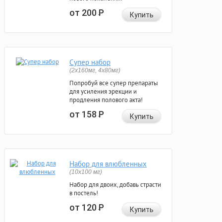
от 200
Р
Купить
Супер набор
(2х160мг, 4х80мг)
Попробуй все супер препараты
для усиления эрекции и
продления полового акта!
от 158
Р
Купить
Набор для влюбленных
(10х100 мг)
Набор для двоих, добавь страсти
в постель!
от 120
Р
Купить