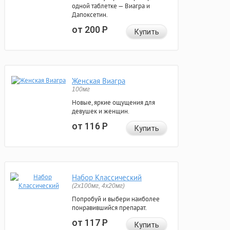
одной таблетке — Виагра и
Дапоксетин.
от 200
Р
Купить
Женская Виагра
100мг
Новые, яркие ощущения для
девушек и женщин.
от 116
Р
Купить
Набор Классический
(2x100мг, 4x20мг)
Попробуй и выбери наиболее
понравившийся препарат.
от 117
Р
Купить