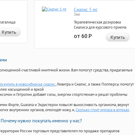
Сиалис 5 мг
5мг
лагалища
Терапевтическая дозировка
Сиалиса для курсового приема
Купить
от 60
Р
Купить
нами
олноценной счастливой инитмной жизни. Вам помогут средства, придагаемые
та купить в новосибирске сиалис
, Левитра и Сиалис, а также Попперсы помогут
олее насыщенной и яркой
Ансомон и Гетропин добавят силы, энергии спортсменам и решат проблемы
ориамин Форте, Guarana и Экдистерон повысят выносливость организма, вернут
огих внутренних органов, омолодят кожу, и,
Сколько стоит импаза в аптеках
.
Почему нужно покупать именно у нас?
территории России торговым представителем по продаже препаратов