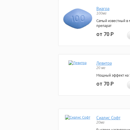
Виагра
100мг
Самый известный в 
препарат
от 70
Р
Левитра
20 мг
Мощный эффект на 5
от 70
Р
Сиалис Софт
20мг
Быстрое наступлени