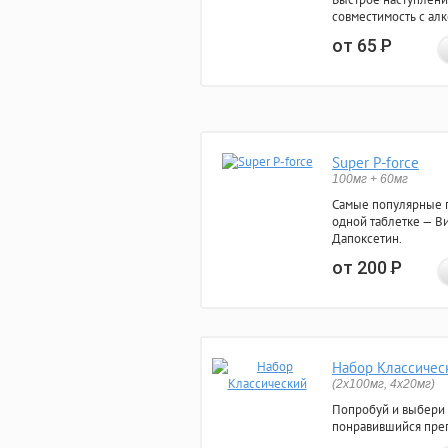
совместимость с ал
от 65
Р
Super P-force
100мг + 60мг
Самые популярные 
одной таблетке — Ви
Дапоксетин.
от 200
Р
Набор Классичес
(2x100мг, 4x20мг)
Попробуй и выбери
понравившийся преп