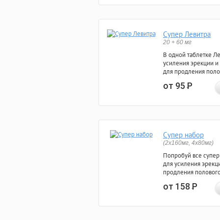
Супер Левитра
20 + 60 мг
В одной таблетке Л
усиления эрекции и
для продления поло
от 95
Р
Супер набор
(2х160мг, 4х80мг)
Попробуй все супер
для усиления эрекц
продления полового
от 158
Р