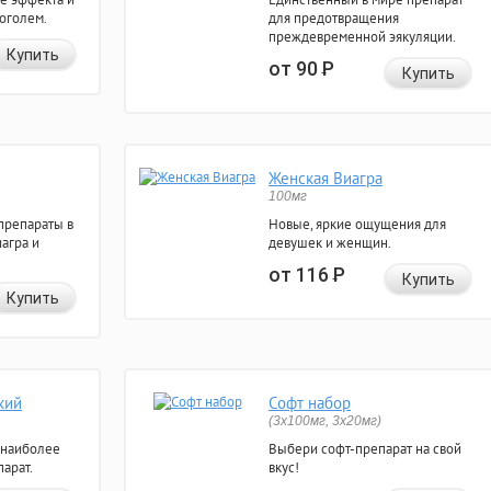
коголем.
для предотвращения
преждевременной эякуляции.
Купить
от 90
Р
Купить
Женская Виагра
100мг
препараты в
Новые, яркие ощущения для
агра и
девушек и женщин.
от 116
Р
Купить
Купить
кий
Софт набор
(3x100мг, 3x20мг)
 наиболее
Выбери софт-препарат на свой
арат.
вкус!