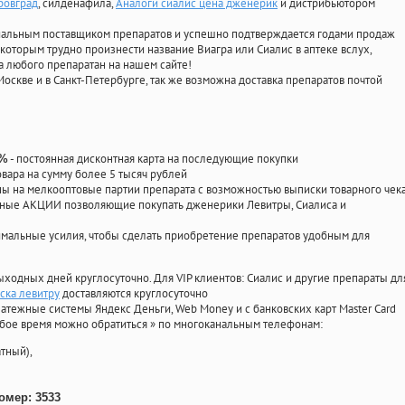
ровград
, силденафила
,
Аналоги сиалис цена дженерик
и дистрибьютором
циальным поставщиком препаратов и успешно подтверждается годами продаж
 которым трудно произнести название Виагра или Сиалис в аптеке вслух,
 любого препаратан на нашем сайте!
Москве и в Санкт-Петербурге, так же возможна доставка препаратов почтой
- постоянная дисконтная карта на последующие покупки
0%
овара на сумму более 5 тысяч рублей
 на мелкооптовые партии препарата с возможностью выписки товарного чек
личные АКЦИИ позволяющие покупать дженерики Левитры, Сиалиса и
мальные усилия, чтобы сделать приобретение препаратов удобным для
ыходных дней круглосуточно. Для VIP клиентов: Сиалис и другие препараты дл
ска левитру
доставляются круглосуточно
атежные системы Яндекс Деньги, Web Money и с банковских карт Master Card
юбое время можно обратиться
»
по многоканальным телефонам:
тный),
омер: 3533