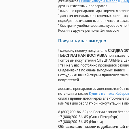
дженериков
Сиалис капсулы аналог Димит
других известных препаратов
* качество препаратов гарантируется офи
* для стестинельных и скромных клиентов,
подойдет возможность анонимныого заказа
* быстрая и удобная доставка курьером по 
России в другие регионы 1м классом
Покупать у нас выгодно
! каждому новому покупателю
СКИДКА 1
!
при заказе т
БЕСПЛАТНАЯ ДОСТАВКА
! оптовым покупателям СПЕЦИАЛЬНЫЕ цены
! так же у нас постоянно проводятся раз
Силденафила по очень выгодным ценам!
Cотрудники нашей фирмы прилагают макси
покупателей
доставка препаратов осуществляется без в
потенции, а так же
Купить в аптеке Хабаров
оплата принимаются через электронные пл
или Visa для бесплатной консультации в л
8
(800
)200-86-85
(
по России звонок беспла
+7
(800
)200-86-85
(
Санкт-Петербург)
+7
(800
)200-86-85
(
Москва)
Обязательно назовите добавочный н