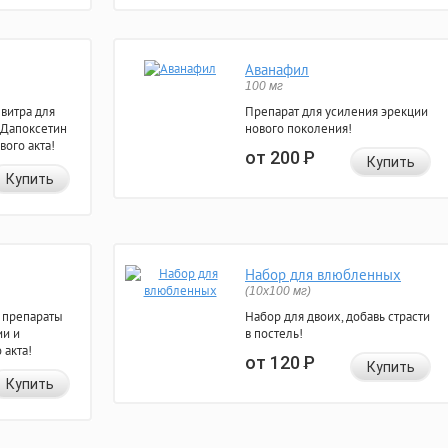
Аванафил
100 мг
евитра для
Препарат для усиления эрекции
 Дапоксетин
нового поколения!
вого акта!
от 200
Р
Купить
Купить
Набор для влюбленных
(10х100 мг)
 препараты
Набор для двоих, добавь страсти
ии и
в постель!
 акта!
от 120
Р
Купить
Купить