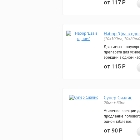
от 117
Р
Набор "Два в одн
(10x100мг, 10x20мг
Два самых популяр
препарата для усил
эрекции в одном на
от 115
Р
Супер Сиалис
20мг + 60мг
Усиление эрекции до
продление полового
одной таблетке.
от 90
Р