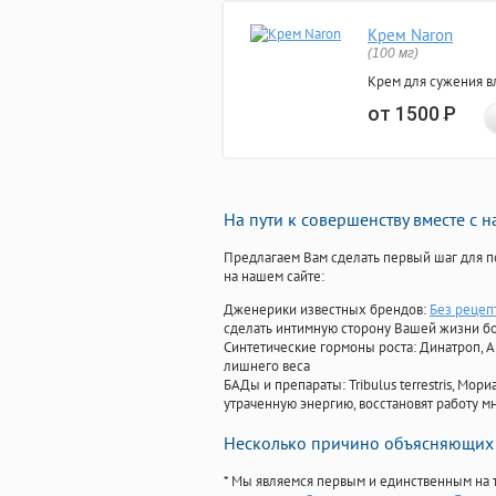
Крем Naron
(100 мг)
Крем для сужения в
от 1500
Р
На пути к совершенству вместе с 
Предлагаем Вам сделать первый шаг для п
на нашем сайте:
Дженерики известных брендов:
Без рецеп
сделать интимную сторону Вашей жизни б
Синтетические гормоны роста
: Динатроп, 
лишнего веса
БАДы и препараты:
Tribulus terrestris, М
утраченную энергию, восстановят работу мн
Несколько причино объясняющих 
* Мы являемся первым и единственным на 