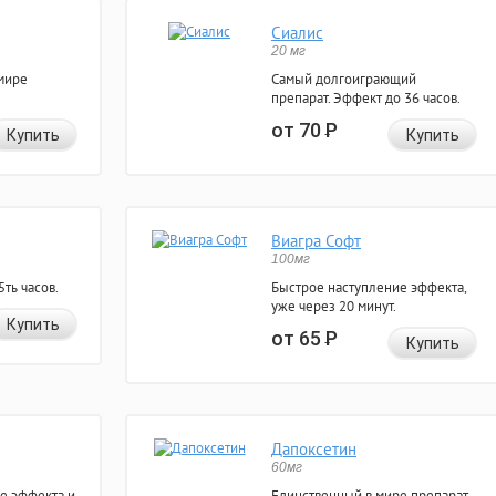
Сиалис
20 мг
мире
Самый долгоиграющий
препарат. Эффект до 36 часов.
от 70
Р
Купить
Купить
Виагра Софт
100мг
ть часов.
Быстрое наступление эффекта,
уже через 20 минут.
Купить
от 65
Р
Купить
Дапоксетин
60мг
е эффекта и
Единственный в мире препарат