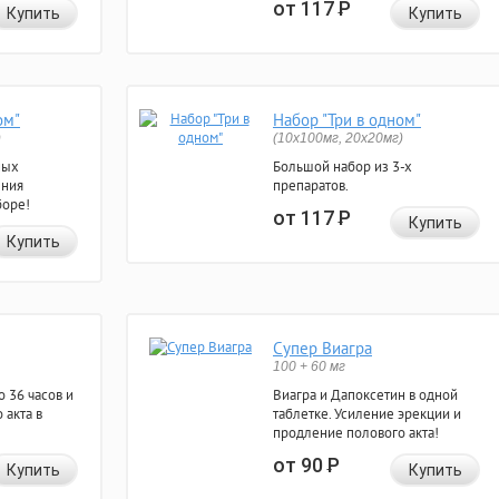
от 117
Р
Купить
Купить
ом"
Набор "Три в одном"
)
(10x100мг, 20x20мг)
ных
Большой набор из 3-х
ения
препаратов.
боре!
от 117
Р
Купить
Купить
Супер Виагра
100 + 60 мг
 36 часов и
Виагра и Дапоксетин в одной
 акта в
таблетке. Усиление эрекции и
продление полового акта!
от 90
Р
Купить
Купить