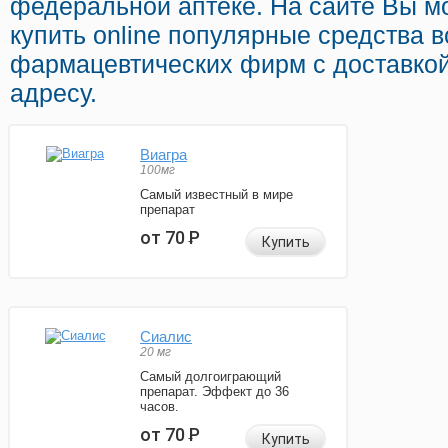
федеральной аптеке. На сайте Вы м
купить online популярные средства 
фармацевтических фирм с доставко
адресу.
Виагра
100мг
Самый известный в мире
препарат
от 70
Р
Купить
Сиалис
20 мг
Самый долгоиграющий
препарат. Эффект до 36
часов.
от 70
Р
Купить