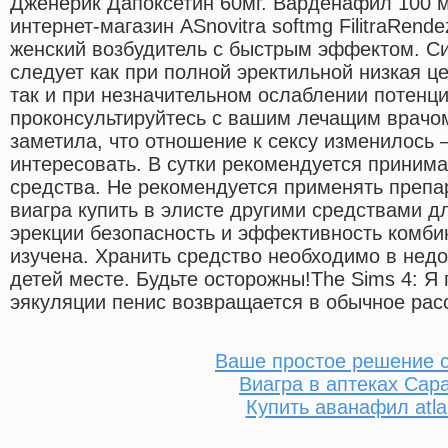
Дженерик Дапоксетин 60мг. Варденафил 100 мг
интернет-магазин ASnovitra softmg FilitraRend
женский возбудитель с быстрым эффектом. Си
следует как при полной эректильной низкая це
так и при незначительном ослаблении потенц
проконсультируйтесь с вашим лечащим врачом
заметила, что отношение к сексу изменилось 
интересовать. В сутки рекомендуется приним
средства. Не рекомендуется применять препа
виагра купить в элисте другими средствами 
эрекции безопасность и эффективность комби
изучена. Хранить средство необходимо в нед
детей месте. Будьте осторожны!The Sims 4: Я
эякуляции пенис возвращается в обычное рас
Ваше простое решение 
Виагра в аптеках Сар
Купить аванафил atla