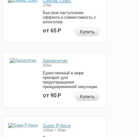
Сиалис Софт
20мг
Быстрое наступление
эффекта и совместимость с
алкоголем.
от 65
Р
Купить
Дапоксетин
60мг
Единственный в мире
препарат для
предотвращения
преждевременной эякуляции.
от 90
Р
Купить
Super P-force
100мг + 60мг