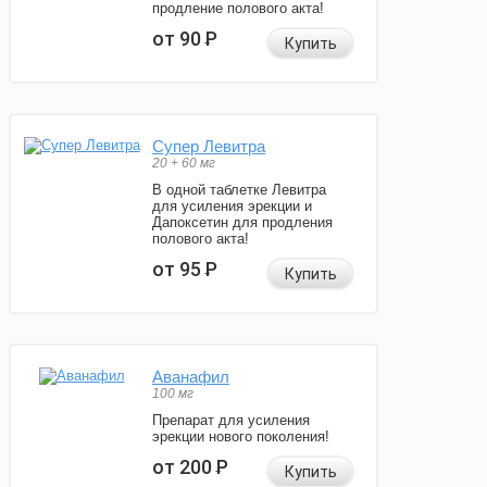
продление полового акта!
от 90
Р
Купить
Супер Левитра
20 + 60 мг
В одной таблетке Левитра
для усиления эрекции и
Дапоксетин для продления
полового акта!
от 95
Р
Купить
Аванафил
100 мг
Препарат для усиления
эрекции нового поколения!
от 200
Р
Купить