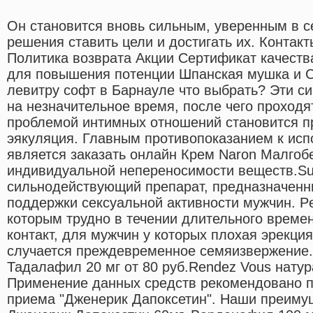
Он становится вновь сильным, уверенным в с
решения ставить цели и достигать их. Контак
Политика возврата Акции Сертификат качест
для повышения потенции Шпанская мушка и С
левитру софт в Барнауле что выбрать? Эти с
на незначительное время, после чего проходя
проблемой интимных отношений становится 
эякуляция. Главным противопоказанием к ис
является заказать онлайн Крем Naron Малгобе
индивидуальной непереносимости веществ.Su
сильнодействующий препарат, предназначенн
поддержки сексуальной активности мужчин. P
которым трудно в течении длительного време
контакт, для мужчин у которых плохая эрекция
случается преждевременное семяизвержение
Тадалафил 20 мг от 80 руб.Rendez Vous натур
Применение данных средств рекомендовано пр
приема "Дженерик Дапоксетин". Наши преимущ