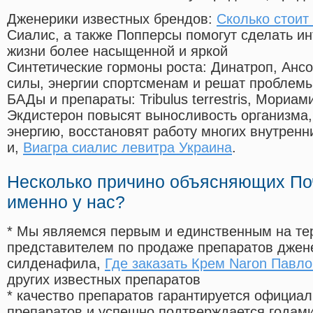
Дженерики известных брендов:
Сколько стоит
Сиалис, а также Попперсы помогут сделать и
жизни более насыщенной и яркой
Синтетические гормоны роста
: Динатроп, Анс
силы, энергии спортсменам и решат проблем
БАДы и препараты:
Tribulus terrestris, Мориа
Экдистерон повысят выносливость организма,
энергию, восстановят работу многих внутренн
и,
Виагра сиалис левитра Украина
.
Несколько причино объясняющих По
именно у нас?
* Мы являемся первым и единственным на те
представителем по продаже препаратов дже
силденафила
,
Где заказать Крем Naron Павл
других известных препаратов
* качество препаратов гарантируется офици
препаратов и успешно подтверждается годам