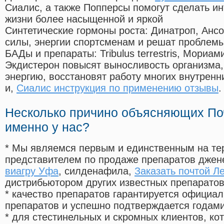
Сиалис, а также Попперсы помогут сделать и
жизни более насыщенной и яркой
Синтетические гормоны роста
: Динатроп, Анс
силы, энергии спортсменам и решат проблем
БАДы и препараты:
Tribulus terrestris, Мориа
Экдистерон повысят выносливость организма,
энергию, восстановят работу многих внутренн
и,
Сиалис инструкция по применению отзывы
.
Несколько причино объясняющих По
именно у нас?
* Мы являемся первым и единственным на те
представителем по продаже препаратов дже
виагру Уфа
, силденафила
,
Заказать почтой Л
дистрибьютором других известных препарато
* качество препаратов гарантируется офици
препаратов и успешно подтверждается годам
* для стестинельных и скромных клиентов, ко