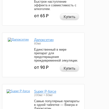
Быстрое наступление
эффекта и совместимость с
алкоголем.
от 65
Р
Купить
Дапоксетин
60мг
Единственный в мире
препарат для
предотвращения
преждевременной эякуляции.
от 90
Р
Купить
Super P-force
100мг + 60мг
Самые популярные препараты
в одной таблетке — Виагра и
Дапоксетин.