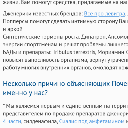
жизни. Вам помогут средства, придагаемые на на
Дженерики известных брендов:
Все про левитра
,
Попперсы помогут сделать интимную сторону В
и яркой
Синтетические гормоны роста
: Динатроп, Ансомо
энергии спортсменам и решат проблемы лишнего
БАДы и препараты:
Tribulus terrestris, Мориамин
повысят выносливость организма, вернут утрачен
работу многих внутренних органов, омолодят кожу
Несколько причино объясняющих Поче
именно у нас?
* Мы являемся первым и единственным на терри
представителем по продаже препаратов дженер
4 части
, силденафила
,
Сиалис под амфетамином
и