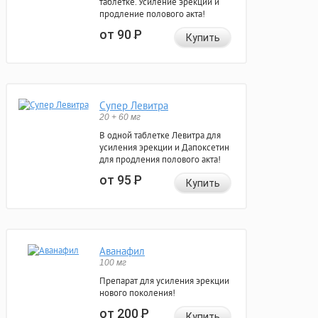
таблетке. Усиление эрекции и
продление полового акта!
от 90
Р
Купить
Супер Левитра
20 + 60 мг
В одной таблетке Левитра для
усиления эрекции и Дапоксетин
для продления полового акта!
от 95
Р
Купить
Аванафил
100 мг
Препарат для усиления эрекции
нового поколения!
от 200
Р
Купить