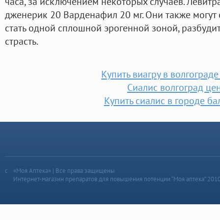
часа, за исключением некоторых случаев. Левитр
дженерик 20 Варденафил 20 мг. Они также могут 
стать одной сплошной эрогенной зоной, разбудит
страсть.
Купить виагру в волгоград
Сиалис волгоград це
Купить сиалис в городе б
«Моя Аптека» | Все права защищены
Интернет-магазин препаратов для повышения потенции “Моя аптека” 201