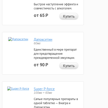
Быстрое наступление эффекта и
совместимость с алкоголем.
от 65
Р
Купить
Дапоксетин
60мг
Единственный в мире препарат
для предотвращения
преждевременной эякуляции.
от 90
Р
Купить
Super P-force
100мг + 60мг
Самые популярные препараты в
одной таблетке — Виагра и
Дапоксетин.