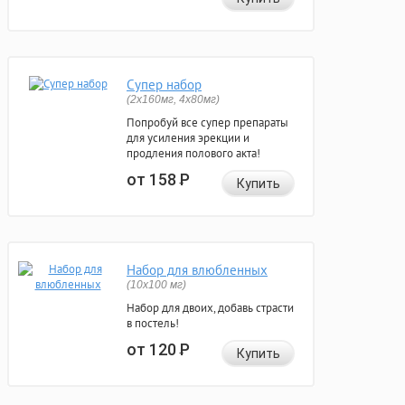
Супер набор
(2х160мг, 4х80мг)
Попробуй все супер препараты
для усиления эрекции и
продления полового акта!
от 158
Р
Купить
Набор для влюбленных
(10х100 мг)
Набор для двоих, добавь страсти
в постель!
от 120
Р
Купить