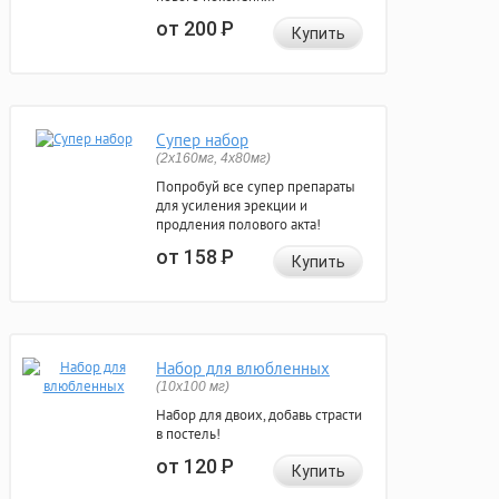
от 200
Р
Купить
Супер набор
(2х160мг, 4х80мг)
Попробуй все супер препараты
для усиления эрекции и
продления полового акта!
от 158
Р
Купить
Набор для влюбленных
(10х100 мг)
Набор для двоих, добавь страсти
в постель!
от 120
Р
Купить