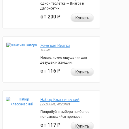
одной таблетке — Виагра и
Дапоксетин.
от 200
Р
Купить
Женская Виагра
100мг
Новые, яркие ощущения для
девушек и женщин.
от 116
Р
Купить
Набор Классический
(2x100мг, 4x20мг)
Попробуй и выбери наиболее
понравившийся препарат.
от 117
Р
Купить