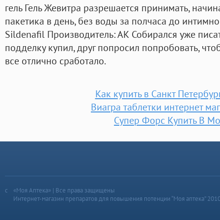
гель Гель Жевитра разрешается принимать, начина
пакетика в день, без воды за полчаса до интимн
Sildenafil Производитель: АК Собирался уже писа
подделку купил, друг попросил попробовать, чтоб
все отлично сработало.
Как купить в Санкт Петербур
Виагра таблетки интернет ма
Супер Форс Купить В М
«Моя Аптека» | Все права защищены
Интернет-магазин препаратов для повышения потенции “Моя аптека” 201