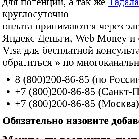
для потенции, а так же
Тадала
круглосуточно
оплата принимаются через э
Яндекс Деньги, Web Money и с
Visa для бесплатной консуль
обратиться
»
по многоканаль
8
(800
)200-86-85
(
по Росси
+7
(800
)200-86-85
(
Санкт-П
+7
(800
)200-86-85
(
Москва)
Обязательно назовите доба