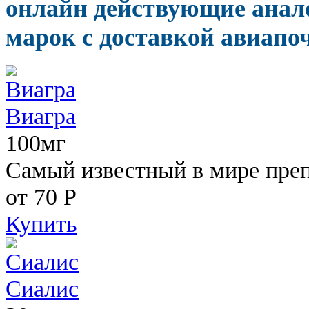
онлайн действующие анал
марок с доставкой авиапоч
Виагра
100мг
Самый известный в мире пре
от 70
Р
Купить
Сиалис