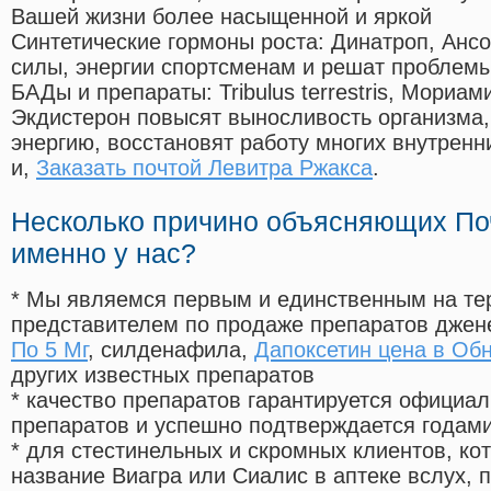
Вашей жизни более насыщенной и яркой
Синтетические гормоны роста
: Динатроп, Анс
силы, энергии спортсменам и решат проблем
БАДы и препараты:
Tribulus terrestris, Мориа
Экдистерон повысят выносливость организма,
энергию, восстановят работу многих внутренн
и,
Заказать почтой Левитра Ржакса
.
Несколько причино объясняющих По
именно у нас?
* Мы являемся первым и единственным на те
представителем по продаже препаратов дже
По 5 Мг
, силденафила
,
Дапоксетин цена в Об
других известных препаратов
* качество препаратов гарантируется офици
препаратов и успешно подтверждается годам
* для стестинельных и скромных клиентов, ко
название Виагра или Сиалис в аптеке вслух, 