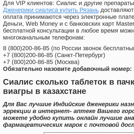
Для VIP клиентов: Сиалис и другие препараты
Дженерики сиалиса купить Рязань
доставляютс
оплата принимаются через электронные плат
Деньги, Web Money и с банковских карт Master
бесплатной консультации в любое время мож
многоканальным телефонам:
8
(800
)200-86-85
(
по России звонок бесплатны
+7
(800
)200-86-85
(
Санкт-Петербург)
+7
(800
)200-86-85
(
Москва)
Обязательно назовите добавочный номер: 
Сиалис сколько таблеток в пач
виагры в казахстане
Для Вас лучшие Индийские дженерики наз
эррекции в интернет- аптеке Вашего гор
можете удобно купить онлайн лучшие ан
фармацевтических марок с почтовой дост