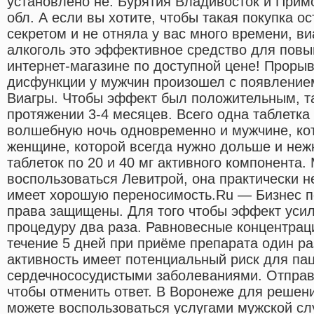
установлено не. Бурятия Владивосток и Прим
обл. А если вы хотите, чтобы такая покупка 
секретом и не отняла у вас много времени, ви
алкоголь это эффективное средство для пов
интернет-магазине по доступной цене! Прорыв
дисфункции у мужчин произошел с появлением
Виагры. Чтобы эффект был положительным, та
протяжении 3-4 месяцев. Всего одна таблетка
волшебную ночь одновременно и мужчине, ко
женщине, которой всегда нужно дольше и неж
таблеток по 20 и 40 мг активного компонента
воспользоваться Левитрой, она практически н
имеет хорошую переносимость.Ru — Бизнес п
права защищены. Для того чтобы эффект усил
процедуру два раза. Равновесные концентрац
течение 5 дней при приёме препарата один ра
активность имеет потенциальный риск для па
сердечнососудистыми заболеваниями. Отправ
чтобы отменить ответ. В Воронеже для решен
можете воспользоваться услугами мужской сл