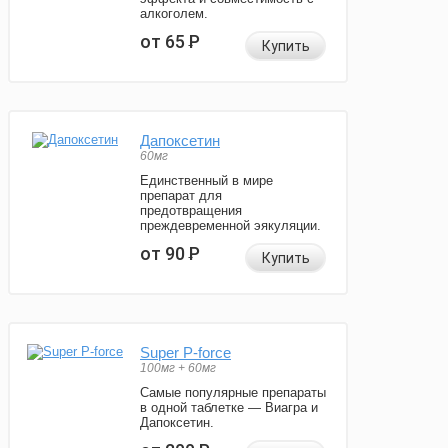
алкоголем.
от 65
Р
Купить
Дапоксетин
60мг
Единственный в мире
препарат для
предотвращения
преждевременной эякуляции.
от 90
Р
Купить
Super P-force
100мг + 60мг
Самые популярные препараты
в одной таблетке — Виагра и
Дапоксетин.