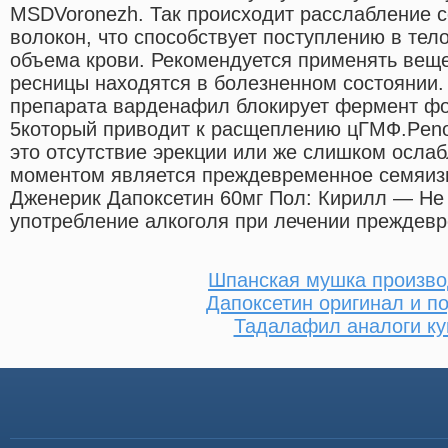
MSDVoronezh. Так происходит расслабление 
волокон, что способствует поступлению в тел
объема крови. Рекомендуется применять вещес
ресницы находятся в болезненном состоянии
препарата варденафил блокирует фермент ф
5который приводит к расщеплению цГМФ.Peno
это отсутствие эрекции или же слишком осла
моментом является преждевременное семяиз
Дженерик Дапоксетин 60мг Пол: Кирилл — Не
употребление алкоголя при лечении преждевр
Шпанская мушка произво
Дапоксетин оригинал и п
Тадалафил аналоги ку