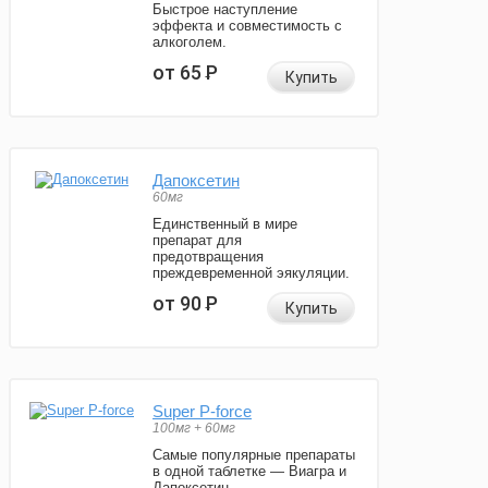
Быстрое наступление
эффекта и совместимость с
алкоголем.
от 65
Р
Купить
Дапоксетин
60мг
Единственный в мире
препарат для
предотвращения
преждевременной эякуляции.
от 90
Р
Купить
Super P-force
100мг + 60мг
Самые популярные препараты
в одной таблетке — Виагра и
Дапоксетин.