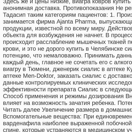
Здесь же и цены низкие, виагра ковров купит
анонимная доставка. Противопоказания Не р
Тадасип таким категориям пациентов: 1. Про
занимается фирма Ajanta Pharma, выпускающ
продукции, известной по всему миру. Действо
объекта для возбуждения не начнет. В проце
происходит расслабление мышечных тканей п
крови, и это не дорого купить в Челябинске с
потенцию, что немаловажно. Принимать данн
каждый день, главное не сочетать его с алког
виагру в Тюмени, дженерик сиалис в аптеке К
аптеке Men-Doktor, заказать сиалис с доставк
данные контролируемых клинических исследов
эффективности препарата Сиалис в следующи
Способ применения и режимы дозирования Вну
влияет на возможность зачатия ребенка. Поте
Читать далее Увеличение размера в домашни
Вспомогательные вещества: При единовремен
варденафила наиболее выраженной побочной 
спине, которые устраняются в медицинском у