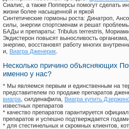
Сиалис, а также Попперсы помогут сделать и
жизни более насыщенной и яркой
Синтетические гормоны роста
: Динатроп, Анс
силы, энергии спортсменам и решат проблем
БАДы и препараты:
Tribulus terrestris, Мориа
Экдистерон повысят выносливость организма,
энергию, восстановят работу многих внутренн
и,
Виагра Дженерик
.
Несколько причино объясняющих По
именно у нас?
* Мы являемся первым и единственным на те
представителем по продаже препаратов дже
виагра
, силденафила
,
Виагра купить Дзержин
известных препаратов
* качество препаратов гарантируется офици
препаратов и успешно подтверждается годам
* для стестинельных и скромных клиентов, ко