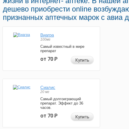
жизни в интернет- аптеке. В нашей 
дешево приобрести online возбужд
признанных аптечных марок с авиа д
Виагра
100мг
Самый известный в мире
препарат
от 70
Р
Купить
Сиалис
20 мг
Самый долгоиграющий
препарат. Эффект до 36
часов.
от 70
Р
Купить