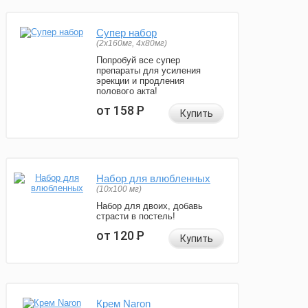
Супер набор
(2х160мг, 4х80мг)
Попробуй все супер
препараты для усиления
эрекции и продления
полового акта!
от 158
Р
Купить
Набор для влюбленных
(10х100 мг)
Набор для двоих, добавь
страсти в постель!
от 120
Р
Купить
Крем Naron