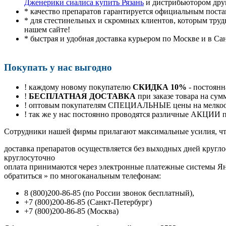
Дженерики сиалиса купить Рязань
и дистрибьютором дру
* качество препаратов гарантируется официальным пост
* для стестинельных и скромных клиентов, которым труд
нашем сайте!
* быстрая и удобная доставка курьером по Москве и в Са
Покупать у нас выгодно
! каждому новому покупателю
СКИДКА 10%
- постоянн
!
БЕСПЛАТНАЯ ДОСТАВКА
при заказе товара на сум
! оптовым покупателям СПЕЦИАЛЬНЫЕ цены на мелкоопт
! так же у нас постоянно проводятся различные АКЦИИ
Cотрудники нашей фирмы прилагают максимальные усилия, чт
доставка препаратов осуществляется без выходных дней кругло
круглосуточно
оплата принимаются через электронные платежные системы Янд
обратиться
»
по многоканальным телефонам:
8
(800
)200-86-85
(
по России звонок бесплатный),
+7
(800
)200-86-85
(
Санкт-Петербург)
+7
(800
)200-86-85
(
Москва)