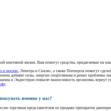
ой инитмной жизни. Вам помогут средства, придагаемые на наш
ь в москве
, Левитра и Сиалис, а также Попперсы помогут сдел
ропин добавят силы, энергии спортсменам и решат проблемы ли
, Guarana и Экдистерон повысят выносливость организма, вернут
офт
.
окупать именно у нас?
оссии торговым представителем по продаже препаратов дженер