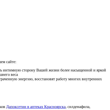
ем сайте:
ать интимную сторону Вашей жизни более насыщенной и яркой
шнего веса
 утраченную энергию, восстановят работу многих внутренних
иков
Дапоксетин в аптеках Красноярска
, силденафила
,