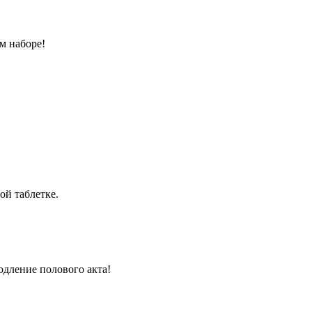
м наборе!
ой таблетке.
одление полового акта!