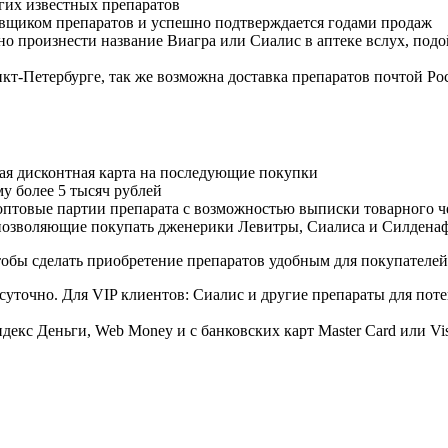
гих известных препаратов
авщиком препаратов и успешно подтверждается годами продаж
но произнести название Виагра или Сиалис в аптеке вслух, под
нкт-Петербурге, так же возможна доставка препаратов почтой Ро
ая дисконтная карта на последующие покупки
му более 5 тысяч рублей
овые партии препарата с возможностью выписки товарного ч
 позволяющие покупать дженерики Левитры, Сиалиса и Силдена
обы сделать приобретение препаратов удобным для покупателей
суточно. Для VIP клиентов: Сиалис и другие препараты для поте
екс Деньги, Web Money и с банковских карт Master Card или Vi