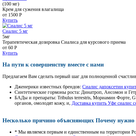
(100 мг)
Крем для сужения влагалища
от 1500
Р
Купить
Сиалис 5 мг
5мг
Терапевтическая дозировка Сиалиса для курсового приема
от 60
Р
Купить
На пути к совершенству вместе с нами
Предлагаем Вам сделать первый шаг для полноценной счастлив
Дженерики известных брендов:
Сиалис дапоксетин купит
Синтетические гормоны роста
: Динатроп, Ансомон и Гет
БАДы и препараты:
Tribulus terrestris, Мориамин Форте
органов, омолодят кожу, и,
Доставка купить Уфе сиалис с
Несколько причино объясняющих Почему нужно п
* Мы являемся первым и единственным на территории Р