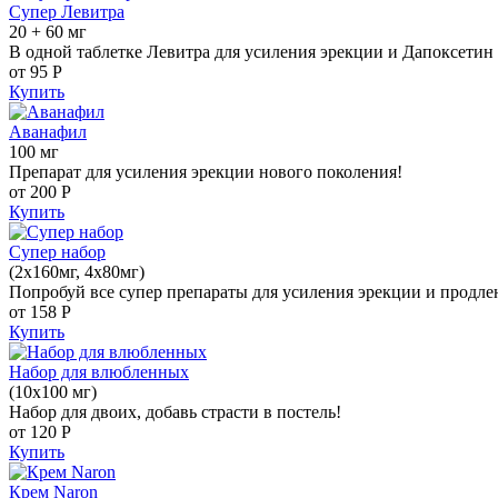
Супер Левитра
20 + 60 мг
В одной таблетке Левитра для усиления эрекции и Дапоксетин 
от 95
Р
Купить
Аванафил
100 мг
Препарат для усиления эрекции нового поколения!
от 200
Р
Купить
Супер набор
(2х160мг, 4х80мг)
Попробуй все супер препараты для усиления эрекции и продле
от 158
Р
Купить
Набор для влюбленных
(10х100 мг)
Набор для двоих, добавь страсти в постель!
от 120
Р
Купить
Крем Naron