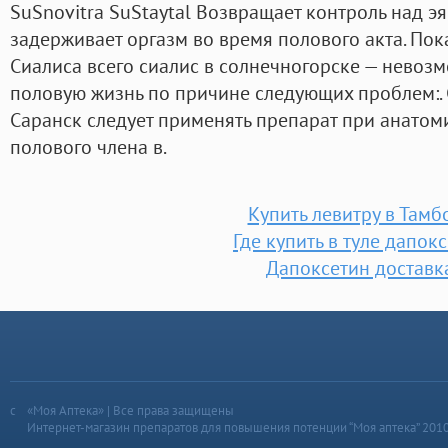
SuSnovitra SuStaytal Возвращает контроль над э
задерживает оргазм во время полового акта. По
Сиалиса всего сиалис в солнечногорске — невоз
половую жизнь по причине следующих проблем:. 
Саранск следует применять препарат при анато
полового члена в.
Купить левитру в Тамб
Где купить в туле дапок
Дапоксетин доставк
«Моя Аптека» | Все права защищены
Интернет-магазин препаратов для повышения потенции “Моя аптека” 201