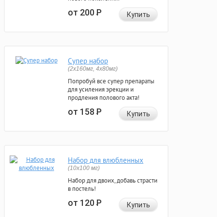
от 200
Р
Купить
Супер набор
(2х160мг, 4х80мг)
Попробуй все супер препараты
для усиления эрекции и
продления полового акта!
от 158
Р
Купить
Набор для влюбленных
(10х100 мг)
Набор для двоих, добавь страсти
в постель!
от 120
Р
Купить