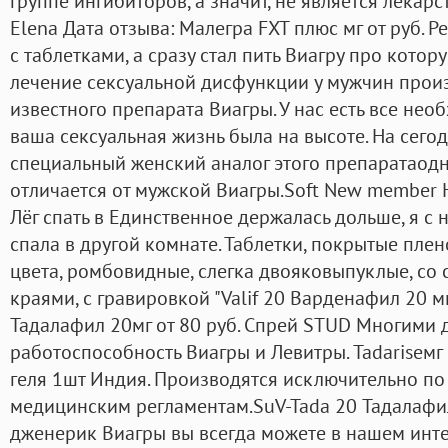
группе ингибиторов, а значит, не является лека
Elena Дата отзыва: Малегра FXT плюс мг от руб. 
с таблетками, а сразу стал пить Виагру про кото
лечение сексуальной дисфункции у мужчин прои
известного препарата Виагры. У нас есть все нео
ваша сексуальная жизнь была на высоте. На сего
специальный женский аналог этого препаратаодн
отличается от мужской Виагры.Soft New member 
Лёг спать в Единственное держалась дольше, я с н
спала в другой комнате. Таблетки, покрытые пле
цвета, ромбовидные, слегка двояковыпуклые, со
краями, с гравировкой "Valif 20 Варденафил 20 мг
Тадалафил 20мг от 80 руб. Спрей STUD Многими
работоспособность Виагры и Левитры. Tadariseмг
геля 1шт Индия. Производятся исключительно по
медицинским регламентам.SuV-Tada 20 Тадалафил
дженерик Виагры вы всегда можете в нашем инте