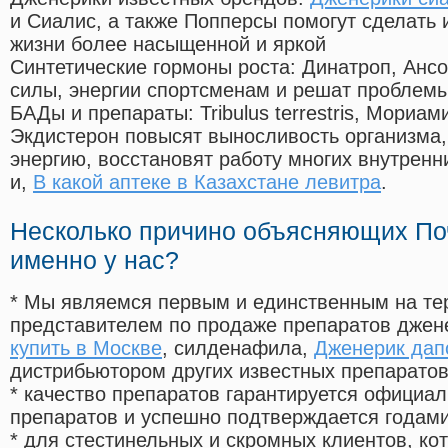
и Сиалис, а также Попперсы помогут сделать
жизни более насыщенной и яркой
Синтетические гормоны роста
: Динатроп, Анс
силы, энергии спортсменам и решат проблем
БАДы и препараты:
Tribulus terrestris, Мориа
Экдистерон повысят выносливость организма,
энергию, восстановят работу многих внутренн
и,
В какой аптеке в Казахстане левитра
.
Несколько причино объясняющих По
именно у нас?
* Мы являемся первым и единственным на те
представителем по продаже препаратов дже
купить в Москве
, силденафила
,
Дженерик дап
дистрибьютором других известных препарато
* качество препаратов гарантируется офици
препаратов и успешно подтверждается годам
* для стестинельных и скромных клиентов, ко