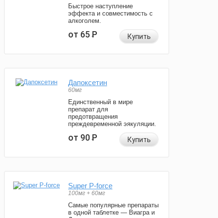
Быстрое наступление
эффекта и совместимость с
алкоголем.
от 65
Р
Купить
Дапоксетин
60мг
Единственный в мире
препарат для
предотвращения
преждевременной эякуляции.
от 90
Р
Купить
Super P-force
100мг + 60мг
Самые популярные препараты
в одной таблетке — Виагра и