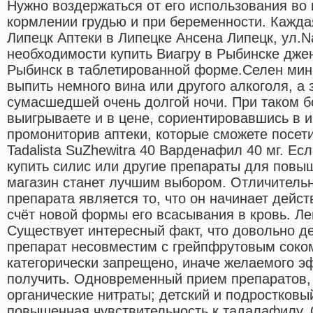
Нужно воздержаться от его использования во
кормлении грудью и при беременности. Каждая
Липецк Аптеки в Липецке Ансена Липецк, ул.N
необходимости купить Виагру в Рыбинске джен
Рыбинск в таблетированной форме.Cелен мин
выпить немного вина или другого алкоголя, а 
сумасшедшей очень долгой ночи. При таком б
выигрываете и в цене, сориентировавшись в и
промониторив аптеки, которые сможете посети
Tadalista SuZhewitra 40 Варденафил 40 мг. Есл
купить силис или другие препараты для повыш
магазин станет лучшим выбором. Отличительн
препарата является то, что он начинает дейст
счёт новой формы его всасывания в кровь. Лев
Существует интересный факт, что довольно 
препарат несовместим с грейпфрутовым соко
категорически запрещено, иначе желаемого э
получить. Одновременный прием препаратов
органические нитраты; детский и подростковый
повышенная чувствительность к тадалафилу. 